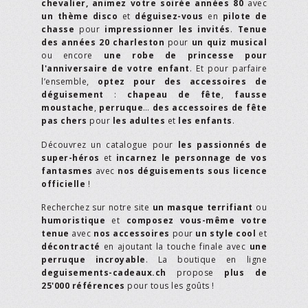
chevalier,
animez votre soirée années 80
avec
un thème disco
et
déguisez-vous
en
pilote de
chasse
pour
impressionner les invités
.
Tenue
des années 20 charleston
pour
un quiz musical
ou encore
une robe de princesse pour
l'anniversaire de votre enfant
. Et pour parfaire
l’ensemble,
optez pour des accessoires de
déguisement
:
chapeau de fête
,
fausse
moustache
,
perruque
…
des accessoires de fête
pas chers
pour
les adultes
et
les enfants
.
Découvrez un catalogue pour
les passionnés de
super-héros
et
incarnez le personnage de vos
fantasmes
avec
nos déguisements sous licence
officielle
!
Recherchez sur notre site
un masque terrifiant
ou
humoristique
et
composez vous-même votre
tenue
avec
nos accessoires
pour
un style cool
et
décontracté
en ajoutant la touche finale avec
une
perruque incroyable
. La boutique en ligne
deguisements-cadeaux.ch
propose
plus de
25'000 références
pour tous les goûts !