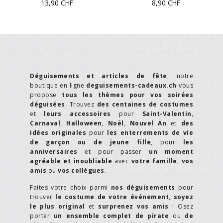
13,90
CHF
8,90
CHF
Déguisements et articles de fête
, notre
boutique en ligne
deguisements-cadeaux.ch
vous
propose
tous les thèmes pour vos soirées
déguisées
. Trouvez
des centaines de costumes
et
leurs accessoires
pour
Saint-Valentin
,
Carnaval
,
Halloween
,
Noël
,
Nouvel An
et
des
idées originales
pour
les enterrements de vie
de garçon ou de jeune fille
, pour
les
anniversaires
et pour passer
un moment
agréable et inoubliable
avec
votre famille
,
vos
amis
ou
vos collègues
.
Faites votre choix parmi
nos déguisements
pour
trouver
le costume de votre événement
,
soyez
le plus original
et
surprenez vos amis
! Osez
porter
un ensemble complet de pirate
ou
de