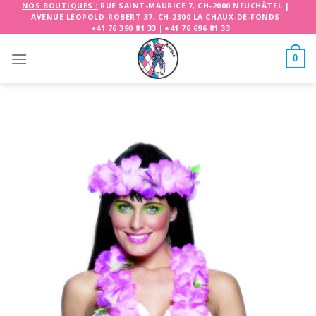
Skip
NOS BOUTIQUES :
RUE SAINT-MAURICE 7, CH-2000 NEUCHÂTEL
|
AVENUE LÉOPOLD-ROBERT 37, CH-2300 LA CHAUX-DE-FONDS
to
+41 76 390 81 33
|
+41 76 696 81 33
content
0