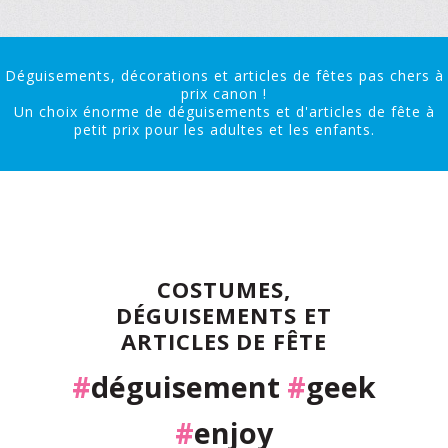
Déguisements, décorations et articles de fêtes pas chers à
prix canon !
Un choix énorme de déguisements et d'articles de fête à
petit prix pour les adultes et les enfants.
COSTUMES,
DÉGUISEMENTS ET
ARTICLES DE FÊTE
#
déguisement
#
geek
#
enjoy