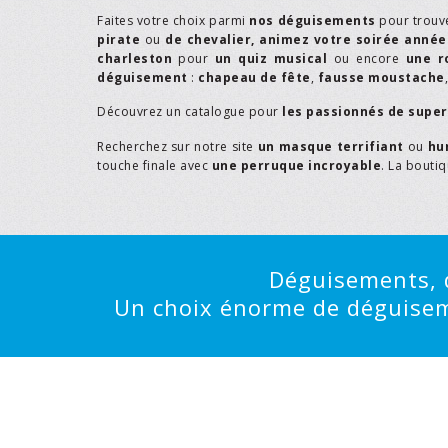
Faites votre choix parmi
nos déguisements
pour trouv
pirate
ou
de chevalier,
animez votre soirée année
charleston
pour
un quiz musical
ou encore
une r
déguisement
:
chapeau de fête
,
fausse moustache
Découvrez un catalogue pour
les passionnés de supe
Recherchez sur notre site
un masque terrifiant
ou
hu
touche finale avec
une perruque incroyable
. La bouti
Déguisements, d
Un choix énorme de déguisemen