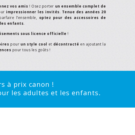
enez vos amis
! Osez porter
un ensemble complet de
our
impressionner les invités
.
Tenue des années 20
parfaire l’ensemble,
optez pour des accessoires de
les enfants
.
isements sous licence officielle
!
oires
pour
un style cool
et
décontracté
en ajoutant la
rences
pour tous les goûts !
s à prix canon !
ur les adultes et les enfants.