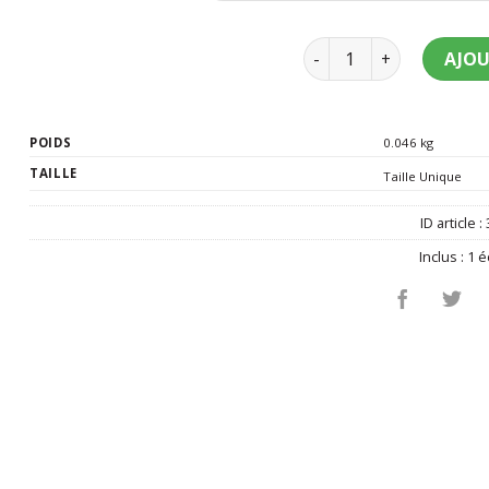
quantité de Echarpe Mis
AJOU
POIDS
0.046 kg
TAILLE
Taille Unique
ID article :
Inclus :
1 é