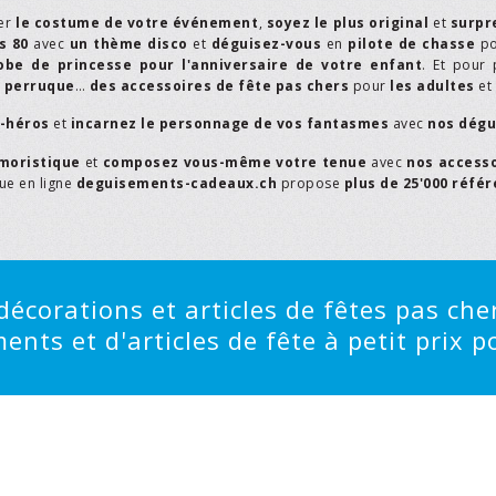
er
le costume de votre événement
,
soyez le plus original
et
surpr
s 80
avec
un thème disco
et
déguisez-vous
en
pilote de chasse
p
obe de princesse pour l'anniversaire de votre enfant
. Et pour 
,
perruque
…
des accessoires de fête pas chers
pour
les adultes
et
r-héros
et
incarnez le personnage de vos fantasmes
avec
nos dégu
moristique
et
composez vous-même votre tenue
avec
nos access
que en ligne
deguisements-cadeaux.ch
propose
plus de 25'000 réfé
écorations et articles de fêtes pas cher
ts et d'articles de fête à petit prix po