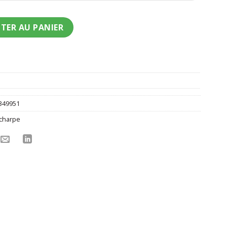
s Relou à paillettes
TER AU PANIER
349951
charpe