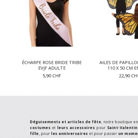
ES
ÉCHARPE ROSE BRIDE TRIBE
AILES DE PAPILL
EVJF ADULTE
110 X 50 CM 
5,90
CHF
22,90
CH
Déguisements et articles de fête
, notre boutique e
costumes
et
leurs accessoires
pour
Saint-Valentin
fille
, pour
les anniversaires
et pour passer
un momen