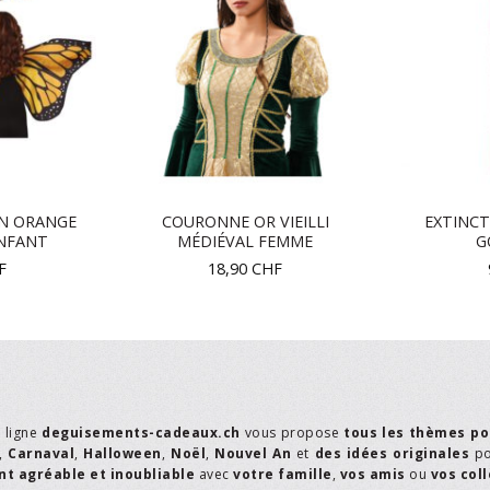
ON ORANGE
COURONNE OR VIEILLI
EXTINCT
ENFANT
MÉDIÉVAL FEMME
G
F
18,90
CHF
n ligne
deguisements-cadeaux.ch
vous propose
tous les thèmes po
,
Carnaval
,
Halloween
,
Noël
,
Nouvel An
et
des idées originales
p
t agréable et inoubliable
avec
votre famille
,
vos amis
ou
vos col