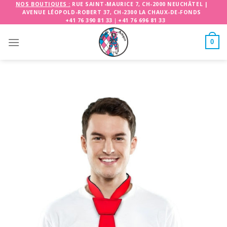
Skip
NOS BOUTIQUES :
RUE SAINT-MAURICE 7, CH-2000 NEUCHÂTEL
|
AVENUE LÉOPOLD-ROBERT 37, CH-2300 LA CHAUX-DE-FONDS
to
+41 76 390 81 33
|
+41 76 696 81 33
content
0