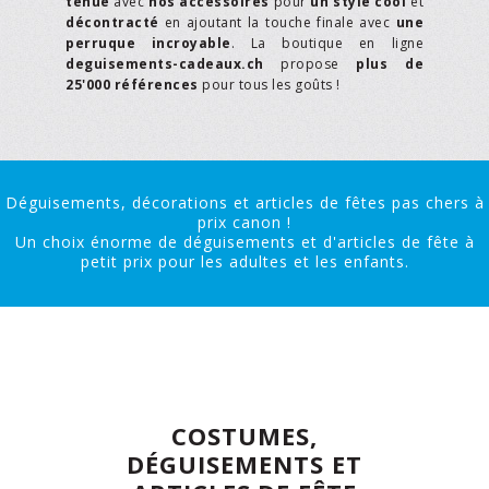
tenue
avec
nos accessoires
pour
un style cool
et
décontracté
en ajoutant la touche finale avec
une
perruque incroyable
. La boutique en ligne
deguisements-cadeaux.ch
propose
plus de
25'000 références
pour tous les goûts !
Déguisements, décorations et articles de fêtes pas chers à
prix canon !
Un choix énorme de déguisements et d'articles de fête à
petit prix pour les adultes et les enfants.
COSTUMES,
DÉGUISEMENTS ET