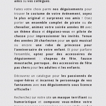
amis
ou
vos collègues
.
Faites votre choix parmi
nos déguisements
pour
trouver
le costume de votre événement
,
soyez
le plus original
et
surprenez vos amis
! Osez
porter
un ensemble complet de pirate
ou
de
chevalier,
animez votre soirée années 80
avec
un thème disco
et
déguisez-vous
en
pilote de
chasse
pour
impressionner les invités
.
Tenue
des années 20 charleston
pour
un quiz musical
ou encore
une robe de princesse pour
l'anniversaire de votre enfant
. Et pour parfaire
l’ensemble,
optez pour des accessoires de
déguisement
:
chapeau de fête
,
fausse
moustache
,
perruque
…
des accessoires de fête
pas chers
pour
les adultes
et
les enfants
.
Découvrez un catalogue pour
les passionnés de
super-héros
et
incarnez le personnage de vos
fantasmes
avec
nos déguisements sous licence
officielle
!
Recherchez sur notre site
un masque terrifiant
ou
humoristique
et
composez vous-même votre