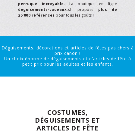
perruque incroyable
. La boutique en ligne
deguisements-cadeaux.ch
propose
plus de
25'000 références
pour tous les goûts !
Déguisements, décorations et articles de fêtes pas chers à
prix canon !
Un choix énorme de déguisements et d'articles de fête à
petit prix pour les adultes et les enfants.
COSTUMES,
DÉGUISEMENTS ET
ARTICLES DE FÊTE