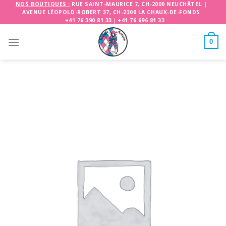
Skip
NOS BOUTIQUES :
RUE SAINT-MAURICE 7, CH-2000 NEUCHÂTEL
|
AVENUE LÉOPOLD-ROBERT 37, CH-2300 LA CHAUX-DE-FONDS
to
+41 76 390 81 33
|
+41 76 696 81 33
content
0