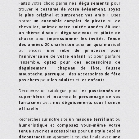
Faites votre choix parmi
nos déguisements
pour
trouver
le costume de votre événement
,
soyez
le plus original
et
surprenez vos amis
! Osez
porter
un ensemble complet de pirate
ou
de
chevalier,
animez votre soirée années 80
avec
un thème disco
et
déguisez-vous
en
pilote de
chasse
pour
impressionner les invités
.
Tenue
des années 20 charleston
pour
un quiz musical
ou encore
une robe de princesse pour
l'anniversaire de votre enfant
. Et pour parfaire
l’ensemble,
optez pour des accessoires de
déguisement
:
chapeau de fête
,
fausse
moustache
,
perruque
…
des accessoires de fête
pas chers
pour
les adultes
et
les enfants
.
Découvrez un catalogue pour
les passionnés de
super-héros
et
incarnez le personnage de vos
fantasmes
avec
nos déguisements sous licence
officielle
!
Recherchez sur notre site
un masque terrifiant
ou
humoristique
et
composez vous-même votre
tenue
avec
nos accessoires
pour
un style cool
et
décontracté
en ajoutant la touche finale avec
une