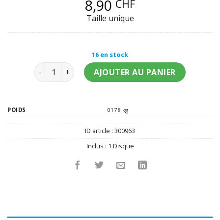
8,90
CHF
Taille unique
16 en stock
quantité de Disque en azyme Pat' Patrouille bleu 21
AJOUTER AU PANIER
POIDS
0178 kg
ID article :
300963
Inclus :
1 Disque