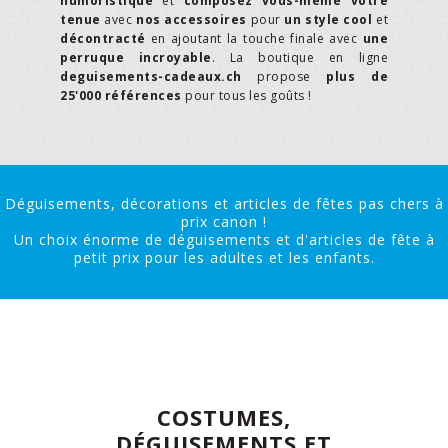
humoristique
et
composez vous-même votre
tenue
avec
nos accessoires
pour
un style cool
et
décontracté
en ajoutant la touche finale avec
une
perruque incroyable
. La boutique en ligne
deguisements-cadeaux.ch
propose
plus de
25'000 références
pour tous les goûts !
Déguisements, décorations et articles de fêtes pas chers à
prix canon !
Un choix énorme de déguisements et d'articles de fête à
petit prix pour les adultes et les enfants.
COSTUMES,
DÉGUISEMENTS ET