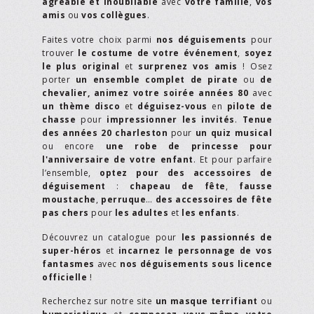
agréable et inoubliable
avec
votre famille
,
vos
amis
ou
vos collègues
.
Faites votre choix parmi
nos déguisements
pour
trouver
le costume de votre événement
,
soyez
le plus original
et
surprenez vos amis
! Osez
porter
un ensemble complet de pirate
ou
de
chevalier,
animez votre soirée années 80
avec
un thème disco
et
déguisez-vous
en
pilote de
chasse
pour
impressionner les invités
.
Tenue
des années 20 charleston
pour
un quiz musical
ou encore
une robe de princesse pour
l'anniversaire de votre enfant
. Et pour parfaire
l’ensemble,
optez pour des accessoires de
déguisement
:
chapeau de fête
,
fausse
moustache
,
perruque
…
des accessoires de fête
pas chers
pour
les adultes
et
les enfants
.
Découvrez un catalogue pour
les passionnés de
super-héros
et
incarnez le personnage de vos
fantasmes
avec
nos déguisements sous licence
officielle
!
Recherchez sur notre site
un masque terrifiant
ou