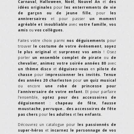
Carnaval
,
Halloween
,
Noël
,
Nouvel An
et
des
idées originales
pour
les enterrements de vie
de garçon ou de jeune fille
, pour
les
anniversaires
et pour passer
un moment
agréable et inoubliable
avec
votre famille
,
vos
amis
ou
vos collègues
.
Faites votre choix parmi
nos déguisements
pour
trouver
le costume de votre événement
,
soyez
le plus original
et
surprenez vos amis
! Osez
porter
un ensemble complet de pirate
ou
de
chevalier,
animez votre soirée années 80
avec
un thème disco
et
déguisez-vous
en
pilote de
chasse
pour
impressionner les invités
.
Tenue
des années 20 charleston
pour
un quiz musical
ou encore
une robe de princesse pour
l'anniversaire de votre enfant
. Et pour parfaire
l’ensemble,
optez pour des accessoires de
déguisement
:
chapeau de fête
,
fausse
moustache
,
perruque
…
des accessoires de fête
pas chers
pour
les adultes
et
les enfants
.
Découvrez un catalogue pour
les passionnés de
super-héros
et
incarnez le personnage de vos