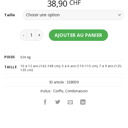
38,90
CHF
Taille
quantité de Déguisement cosmonaute enfant
AJOUTER AU PANIER
POIDS
026 kg
10 à 12 ans (142-148 cm)
,
5 à 6 ans (110-115 cm)
,
7 à 9 ans (125-
TAILLE
135 cm)
ID article :
328059
Inclus :
Coiffe
,
Combinaison