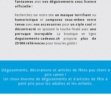
fantasmes
avec
nos déguisements sous licence
officielle
!
Recherchez sur notre site
un masque terrifiant
ou
humoristique
et
composez vous-même votre
tenue
avec
nos accessoires
pour
un style cool
et
décontracté
en ajoutant la touche finale avec
une
perruque incroyable
. La boutique en ligne
deguisements-cadeaux.ch
propose
plus de
25'000 références
pour tous les goûts !
Déguisements, décorations et articles de fêtes pas chers à
prix canon !
Un choix énorme de déguisements et d'articles de fête à
petit prix pour les adultes et les enfants.