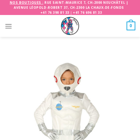
Skip
NOS BOUTIQUES :
RUE SAINT-MAURICE 7, CH-2000 NEUCHÂTEL
|
AVENUE LÉOPOLD-ROBERT 37, CH-2300 LA CHAUX-DE-FONDS
to
+41 76 390 81 33
|
+41 76 696 81 33
content
0