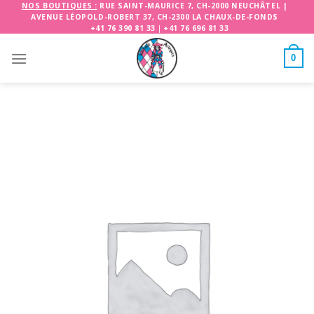
Skip
NOS BOUTIQUES :
RUE SAINT-MAURICE 7, CH-2000 NEUCHÂTEL
|
AVENUE LÉOPOLD-ROBERT 37, CH-2300 LA CHAUX-DE-FONDS
to
+41 76 390 81 33
|
+41 76 696 81 33
content
0