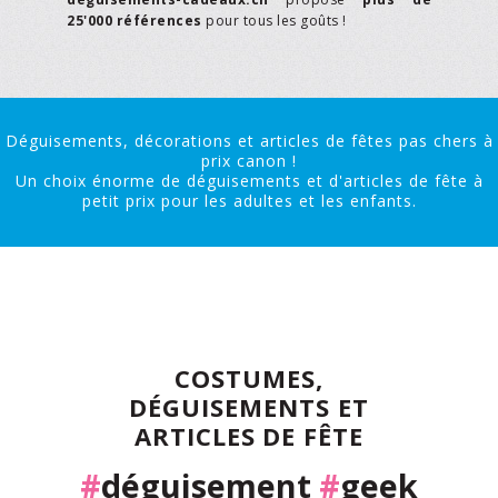
25'000 références
pour tous les goûts !
Déguisements, décorations et articles de fêtes pas chers à
prix canon !
Un choix énorme de déguisements et d'articles de fête à
petit prix pour les adultes et les enfants.
COSTUMES,
DÉGUISEMENTS ET
ARTICLES DE FÊTE
#
déguisement
#
geek