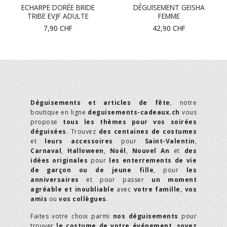
ECHARPE DORÉE BRIDE
DÉGUISEMENT GEISHA
TRIBE EVJF ADULTE
FEMME
7,90
CHF
42,90
CHF
Déguisements et articles de fête
, notre
boutique en ligne
deguisements-cadeaux.ch
vous
propose
tous les thèmes pour vos soirées
déguisées
. Trouvez
des centaines de costumes
et
leurs accessoires
pour
Saint-Valentin
,
Carnaval
,
Halloween
,
Noël
,
Nouvel An
et
des
idées originales
pour
les enterrements de vie
de garçon ou de jeune fille
, pour
les
anniversaires
et pour passer
un moment
agréable et inoubliable
avec
votre famille
,
vos
amis
ou
vos collègues
.
Faites votre choix parmi
nos déguisements
pour
trouver
le costume de votre événement
,
soyez