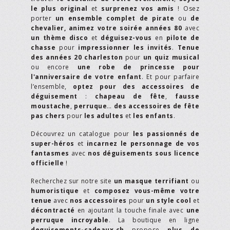
le plus original
et
surprenez vos amis
! Osez
porter
un ensemble complet de pirate
ou
de
chevalier,
animez votre soirée années 80
avec
un thème disco
et
déguisez-vous
en
pilote de
chasse
pour
impressionner les invités
.
Tenue
des années 20 charleston
pour
un quiz musical
ou encore
une robe de princesse pour
l'anniversaire de votre enfant
. Et pour parfaire
l’ensemble,
optez pour des accessoires de
déguisement
:
chapeau de fête
,
fausse
moustache
,
perruque
…
des accessoires de fête
pas chers
pour
les adultes
et
les enfants
.
Découvrez un catalogue pour
les passionnés de
super-héros
et
incarnez le personnage de vos
fantasmes
avec
nos déguisements sous licence
officielle
!
Recherchez sur notre site
un masque terrifiant
ou
humoristique
et
composez vous-même votre
tenue
avec
nos accessoires
pour
un style cool
et
décontracté
en ajoutant la touche finale avec
une
perruque incroyable
. La boutique en ligne
deguisements-cadeaux.ch
propose
plus de