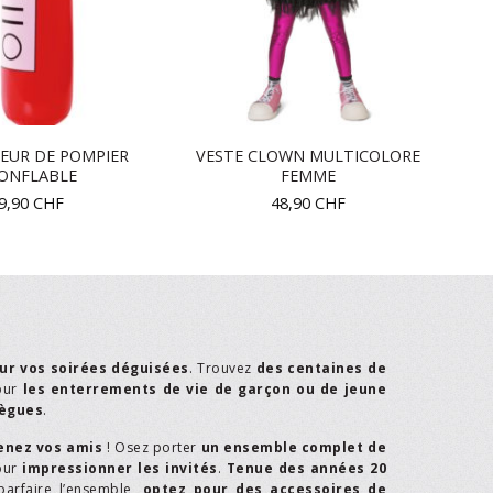
EUR DE POMPIER
VESTE CLOWN MULTICOLORE
ONFLABLE
FEMME
9,90
CHF
48,90
CHF
ur vos soirées déguisées
. Trouvez
des centaines de
our
les enterrements de vie de garçon ou de jeune
lègues
.
enez vos amis
! Osez porter
un ensemble complet de
our
impressionner les invités
.
Tenue des années 20
parfaire l’ensemble,
optez pour des accessoires de