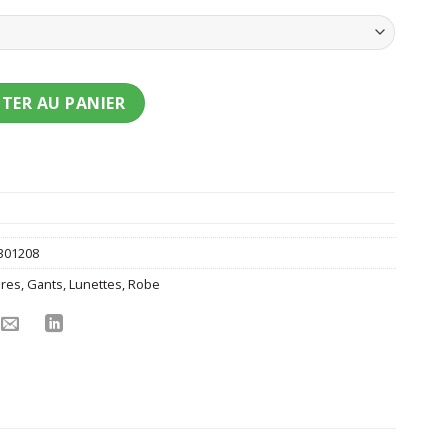
nt rétro futuriste steampunk femme
TER AU PANIER
301208
ures
,
Gants
,
Lunettes
,
Robe