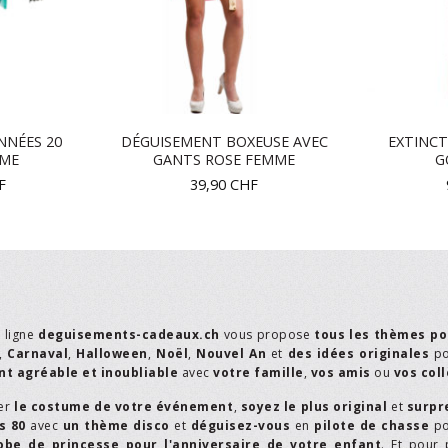
NNÉES 20
DÉGUISEMENT BOXEUSE AVEC
EXTINCT
MME
GANTS ROSE FEMME
G
F
39,90
CHF
n ligne
deguisements-cadeaux.ch
vous propose
tous les thèmes po
,
Carnaval
,
Halloween
,
Noël
,
Nouvel An
et
des idées originales
p
t agréable et inoubliable
avec
votre famille
,
vos amis
ou
vos col
er
le costume de votre événement
,
soyez le plus original
et
surpr
s 80
avec
un thème disco
et
déguisez-vous
en
pilote de chasse
p
obe de princesse pour l'anniversaire de votre enfant
. Et pour 