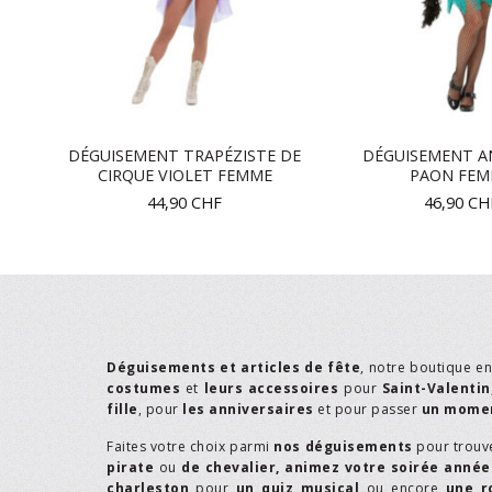
DÉGUISEMENT TRAPÉZISTE DE
DÉGUISEMENT A
CIRQUE VIOLET FEMME
PAON FE
44,90
CHF
46,90
CH
Déguisements et articles de fête
, notre boutique e
costumes
et
leurs accessoires
pour
Saint-Valentin
fille
, pour
les anniversaires
et pour passer
un momen
Faites votre choix parmi
nos déguisements
pour trouv
pirate
ou
de chevalier,
animez votre soirée année
charleston
pour
un quiz musical
ou encore
une r