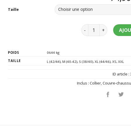
Taille
quantité de Déguiseme
AJOU
POIDS
0644 kg
TAILLE
L (42/44)
,
M (40-42)
,
S (38/40)
,
XL (44/46)
,
XS
,
XXL
ID article :
Inclus :
Collier
,
Couvre-chauss