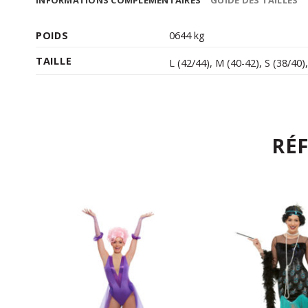
INFORMATIONS COMPLÉMENTAIRES
GUIDE DES TAILLES
POIDS
0644 kg
TAILLE
L (42/44)
,
M (40-42)
,
S (38/40)
RÉ