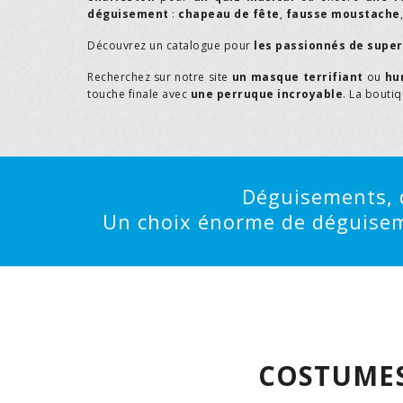
déguisement
:
chapeau de fête
,
fausse moustache
Découvrez un catalogue pour
les passionnés de supe
Recherchez sur notre site
un masque terrifiant
ou
hu
touche finale avec
une perruque incroyable
. La bouti
Déguisements, d
Un choix énorme de déguisemen
COSTUMES