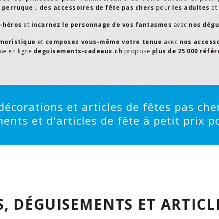
,
perruque
…
des accessoires de fête pas chers
pour
les adultes
et
r-héros
et
incarnez le personnage de vos fantasmes
avec
nos dégu
moristique
et
composez vous-même votre tenue
avec
nos access
que en ligne
deguisements-cadeaux.ch
propose
plus de 25'000 réfé
écorations et articles de fêtes pas cher
ts et d'articles de fête à petit prix po
, DÉGUISEMENTS ET ARTICLE