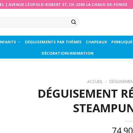
EL
|
AVENUE LÉOPOLD-ROBERT 37, CH-2300 LA CHAUX-DE-FONDS
ENFANTS
DÉGUISEMENTS PAR THÈMES
CHAPEAUX
PERRUQUE
DÉCORATION/ANIMATION
ACCUEIL
/
DÉGUISEME
DÉGUISEMENT RÉ
STEAMPU
74,9