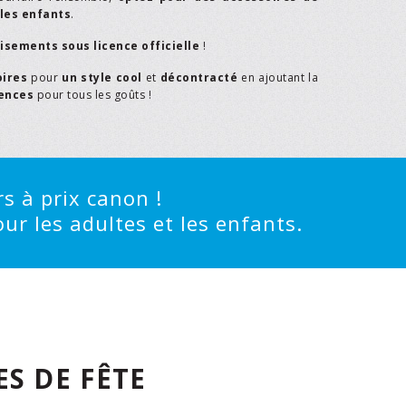
les enfants
.
isements sous licence officielle
!
oires
pour
un style cool
et
décontracté
en ajoutant la
rences
pour tous les goûts !
s à prix canon !
ur les adultes et les enfants.
S DE FÊTE