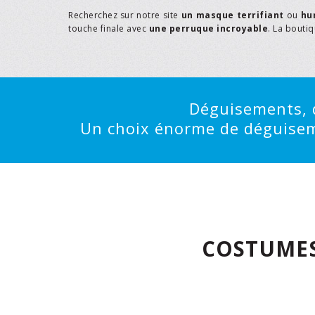
Recherchez sur notre site
un masque terrifiant
ou
hu
touche finale avec
une perruque incroyable
. La bouti
Déguisements, d
Un choix énorme de déguisemen
COSTUMES