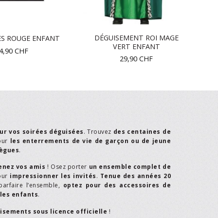
DÉGUISEMENT ROI MAGE
ES ROUGE ENFANT
VERT ENFANT
4,90
CHF
29,90
CHF
ur vos soirées déguisées
. Trouvez
des centaines de
our
les enterrements de vie de garçon ou de jeune
lègues
.
enez vos amis
! Osez porter
un ensemble complet de
our
impressionner les invités
.
Tenue des années 20
parfaire l’ensemble,
optez pour des accessoires de
les enfants
.
isements sous licence officielle
!