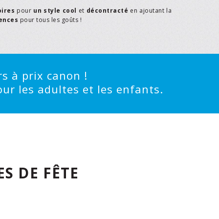
oires
pour
un style cool
et
décontracté
en ajoutant la
rences
pour tous les goûts !
s à prix canon !
ur les adultes et les enfants.
S DE FÊTE