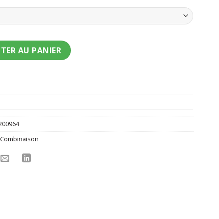
nt petit clown garçon
TER AU PANIER
200964
,
Combinaison