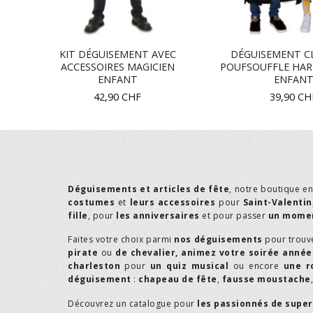
E
KIT DÉGUISEMENT AVEC
DÉGUISEMENT C
ACCESSOIRES MAGICIEN
POUFSOUFFLE HAR
ENFANT
ENFAN
42,90
CHF
39,90
CH
Déguisements et articles de fête
, notre boutique e
costumes
et
leurs accessoires
pour
Saint-Valentin
fille
, pour
les anniversaires
et pour passer
un momen
Faites votre choix parmi
nos déguisements
pour trouv
pirate
ou
de chevalier,
animez votre soirée année
charleston
pour
un quiz musical
ou encore
une r
déguisement
:
chapeau de fête
,
fausse moustache
Découvrez un catalogue pour
les passionnés de supe