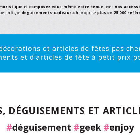
moristique
et
composez vous-même votre tenue
avec
nos access
que en ligne
deguisements-cadeaux.ch
propose
plus de 25'000 réfé
écorations et articles de fêtes pas cher
ts et d'articles de fête à petit prix po
, DÉGUISEMENTS ET ARTICLE
#
déguisement
#
geek
#
enjoy