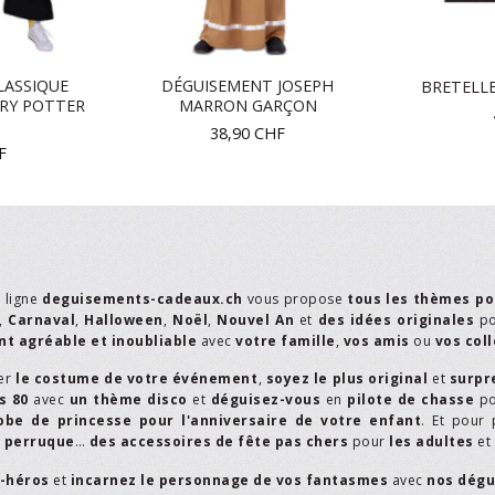
LASSIQUE
DÉGUISEMENT JOSEPH
BRETELL
RY POTTER
MARRON GARÇON
T
38,90
CHF
F
n ligne
deguisements-cadeaux.ch
vous propose
tous les thèmes po
,
Carnaval
,
Halloween
,
Noël
,
Nouvel An
et
des idées originales
p
t agréable et inoubliable
avec
votre famille
,
vos amis
ou
vos col
er
le costume de votre événement
,
soyez le plus original
et
surpr
s 80
avec
un thème disco
et
déguisez-vous
en
pilote de chasse
p
obe de princesse pour l'anniversaire de votre enfant
. Et pour 
,
perruque
…
des accessoires de fête pas chers
pour
les adultes
et
r-héros
et
incarnez le personnage de vos fantasmes
avec
nos dégu