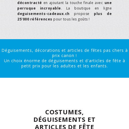
décontracté
en ajoutant la touche finale avec
une
perruque incroyable
. La boutique en ligne
deguisements-cadeaux.ch
propose
plus de
25'000 références
pour tous les goûts !
Déguisements, décorations et articles de fêtes pas chers à
prix canon !
Un choix énorme de déguisements et d'articles de fête à
petit prix pour les adultes et les enfants.
COSTUMES,
DÉGUISEMENTS ET
ARTICLES DE FÊTE