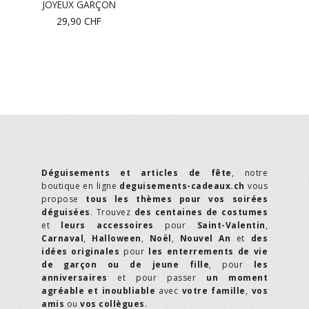
JOYEUX GARÇON
29,90
CHF
Déguisements et articles de fête
, notre
boutique en ligne
deguisements-cadeaux.ch
vous
propose
tous les thèmes pour vos soirées
déguisées
. Trouvez
des centaines de costumes
et
leurs accessoires
pour
Saint-Valentin
,
Carnaval
,
Halloween
,
Noël
,
Nouvel An
et
des
idées originales
pour
les enterrements de vie
de garçon ou de jeune fille
, pour
les
anniversaires
et pour passer
un moment
agréable et inoubliable
avec
votre famille
,
vos
amis
ou
vos collègues
.