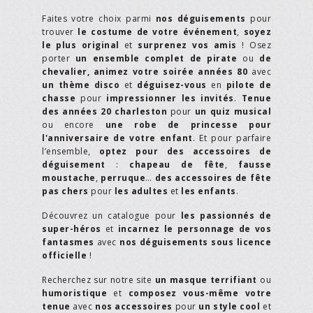
Faites votre choix parmi
nos déguisements
pour
trouver
le costume de votre événement
,
soyez
le plus original
et
surprenez vos amis
! Osez
porter
un ensemble complet de pirate
ou
de
chevalier,
animez votre soirée années 80
avec
un thème disco
et
déguisez-vous
en
pilote de
chasse
pour
impressionner les invités
.
Tenue
des années 20 charleston
pour
un quiz musical
ou encore
une robe de princesse pour
l'anniversaire de votre enfant
. Et pour parfaire
l’ensemble,
optez pour des accessoires de
déguisement
:
chapeau de fête
,
fausse
moustache
,
perruque
…
des accessoires de fête
pas chers
pour
les adultes
et
les enfants
.
Découvrez un catalogue pour
les passionnés de
super-héros
et
incarnez le personnage de vos
fantasmes
avec
nos déguisements sous licence
officielle
!
Recherchez sur notre site
un masque terrifiant
ou
humoristique
et
composez vous-même votre
tenue
avec
nos accessoires
pour
un style cool
et