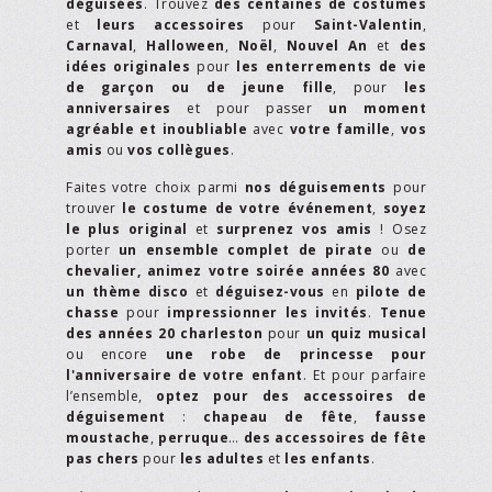
déguisées
. Trouvez
des centaines de costumes
et
leurs accessoires
pour
Saint-Valentin
,
Carnaval
,
Halloween
,
Noël
,
Nouvel An
et
des
idées originales
pour
les enterrements de vie
de garçon ou de jeune fille
, pour
les
anniversaires
et pour passer
un moment
agréable et inoubliable
avec
votre famille
,
vos
amis
ou
vos collègues
.
Faites votre choix parmi
nos déguisements
pour
trouver
le costume de votre événement
,
soyez
le plus original
et
surprenez vos amis
! Osez
porter
un ensemble complet de pirate
ou
de
chevalier,
animez votre soirée années 80
avec
un thème disco
et
déguisez-vous
en
pilote de
chasse
pour
impressionner les invités
.
Tenue
des années 20 charleston
pour
un quiz musical
ou encore
une robe de princesse pour
l'anniversaire de votre enfant
. Et pour parfaire
l’ensemble,
optez pour des accessoires de
déguisement
:
chapeau de fête
,
fausse
moustache
,
perruque
…
des accessoires de fête
pas chers
pour
les adultes
et
les enfants
.