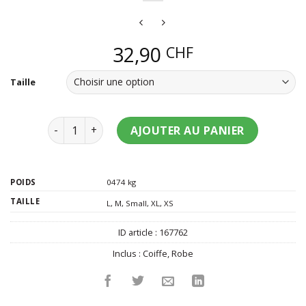
32,90
CHF
Taille
quantité de Déguisement médiéval rouge femme
AJOUTER AU PANIER
POIDS
0474 kg
TAILLE
L
,
M
,
Small
,
XL
,
XS
ID article :
167762
Inclus :
Coiffe
,
Robe