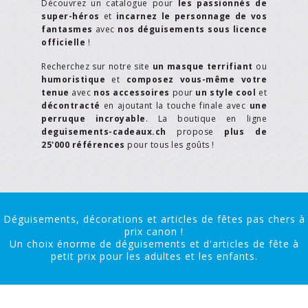
Découvrez un catalogue pour
les passionnés de
super-héros
et
incarnez le personnage de vos
fantasmes
avec
nos déguisements sous licence
officielle
!
Recherchez sur notre site
un masque terrifiant
ou
humoristique
et
composez vous-même votre
tenue
avec
nos accessoires
pour
un style cool
et
décontracté
en ajoutant la touche finale avec
une
perruque incroyable
. La boutique en ligne
deguisements-cadeaux.ch
propose
plus de
25'000 références
pour tous les goûts !
Déguisements, décorations et articles de fêtes pas chers à
prix canon !
Un choix énorme de déguisements et d'articles de fête à
petit prix pour les adultes et les enfants.