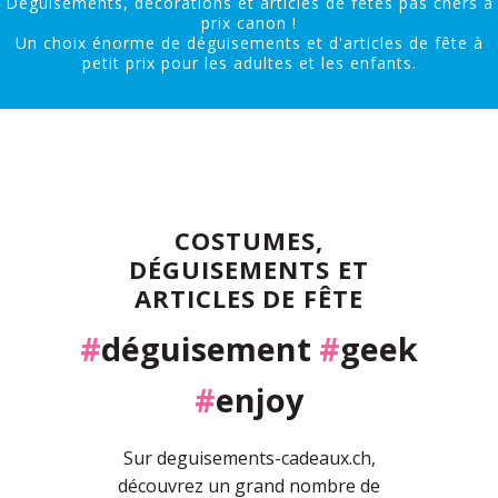
Déguisements, décorations et articles de fêtes pas chers à
prix canon !
Un choix énorme de déguisements et d'articles de fête à
petit prix pour les adultes et les enfants.
COSTUMES,
DÉGUISEMENTS ET
ARTICLES DE FÊTE
#
déguisement
#
geek
#
enjoy
Sur deguisements-cadeaux.ch,
découvrez un grand nombre de