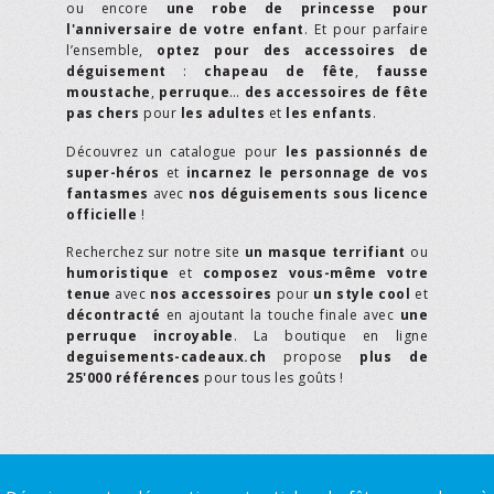
ou encore
une robe de princesse pour
l'anniversaire de votre enfant
. Et pour parfaire
l’ensemble,
optez pour des accessoires de
déguisement
:
chapeau de fête
,
fausse
moustache
,
perruque
…
des accessoires de fête
pas chers
pour
les adultes
et
les enfants
.
Découvrez un catalogue pour
les passionnés de
super-héros
et
incarnez le personnage de vos
fantasmes
avec
nos déguisements sous licence
officielle
!
Recherchez sur notre site
un masque terrifiant
ou
humoristique
et
composez vous-même votre
tenue
avec
nos accessoires
pour
un style cool
et
décontracté
en ajoutant la touche finale avec
une
perruque incroyable
. La boutique en ligne
deguisements-cadeaux.ch
propose
plus de
25'000 références
pour tous les goûts !