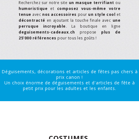
Recherchez sur notre site
un masque terrifiant
ou
humoristique
et
composez vous-même votre
tenue
avec
nos accessoires
pour
un style cool
et
décontracté
en ajoutant la touche finale avec
une
perruque incroyable
. La boutique en ligne
deguisements-cadeaux.ch
propose
plus de
25'000 références
pour tous les goûts !
Déguisements, décorations et articles de fêtes pas chers à
prix canon !
Un choix énorme de déguisements et d'articles de fête à
petit prix pour les adultes et les enfants.
COSTUMES,