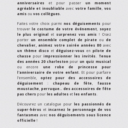
anniversaires
et pour passer
un moment
agréable et inoubliable
avec
votre famille
,
vos
amis
ou
vos collègues
.
Faites votre choix parmi
nos déguisements
pour
trouver
le costume de votre événement
,
soyez
le plus original
et
surprenez vos amis
! Osez
porter
un ensemble complet de pirate
ou
de
chevalier,
animez votre soirée années 80
avec
un thème disco
et
déguisez-vous
en
pilote de
chasse
pour
impressionner les invités
.
Tenue
des années 20 charleston
pour
un quiz musical
ou encore
une robe de princesse pour
l'anniversaire de votre enfant
. Et pour parfaire
l’ensemble,
optez pour des accessoires de
déguisement
:
chapeau de fête
,
fausse
moustache
,
perruque
…
des accessoires de fête
pas chers
pour
les adultes
et
les enfants
.
Découvrez un catalogue pour
les passionnés de
super-héros
et
incarnez le personnage de vos
fantasmes
avec
nos déguisements sous licence
officielle
!