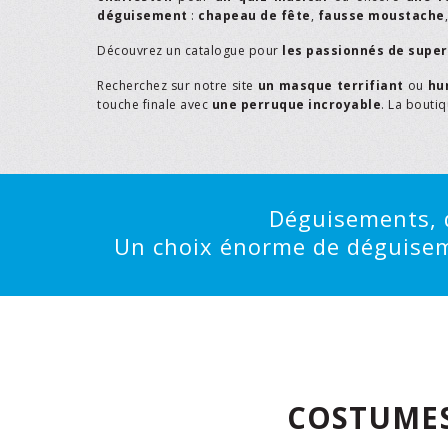
déguisement
:
chapeau de fête
,
fausse moustache
Découvrez un catalogue pour
les passionnés de supe
Recherchez sur notre site
un masque terrifiant
ou
hu
touche finale avec
une perruque incroyable
. La bouti
Déguisements, d
Un choix énorme de déguisemen
COSTUMES