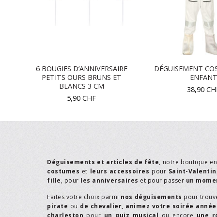
6 BOUGIES D’ANNIVERSAIRE
DÉGUISEMENT CO
PETITS OURS BRUNS ET
ENFAN
BLANCS 3 CM
38,90
CH
5,90
CHF
Déguisements et articles de fête
, notre boutique e
costumes
et
leurs accessoires
pour
Saint-Valentin
fille
, pour
les anniversaires
et pour passer
un momen
Faites votre choix parmi
nos déguisements
pour trouv
pirate
ou
de chevalier,
animez votre soirée année
charleston
pour
un quiz musical
ou encore
une r