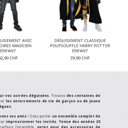
GUISEMENT AVEC
DÉGUISEMENT CLASSIQUE
OIRES MAGICIEN
POUFSOUFFLE HARRY POTTER
ENFANT
ENFANT
42,90
CHF
39,90
CHF
ur vos soirées déguisées
. Trouvez
des centaines de
our
les enterrements de vie de garçon ou de jeune
lègues
.
enez vos amis
! Osez porter
un ensemble complet de
our
impressionner les invités
.
Tenue des années 20
parfaire l’ensemble,
optez pour des accessoires de