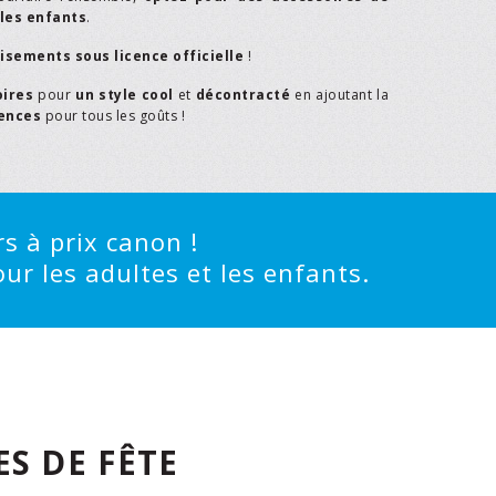
les enfants
.
isements sous licence officielle
!
oires
pour
un style cool
et
décontracté
en ajoutant la
rences
pour tous les goûts !
s à prix canon !
ur les adultes et les enfants.
S DE FÊTE