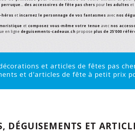
,
perruque
…
des accessoires de fête pas chers
pour
les adultes
et
r-héros
et
incarnez le personnage de vos fantasmes
avec
nos dégu
moristique
et
composez vous-même votre tenue
avec
nos access
que en ligne
deguisements-cadeaux.ch
propose
plus de 25'000 réfé
écorations et articles de fêtes pas cher
ts et d'articles de fête à petit prix po
, DÉGUISEMENTS ET ARTICLE