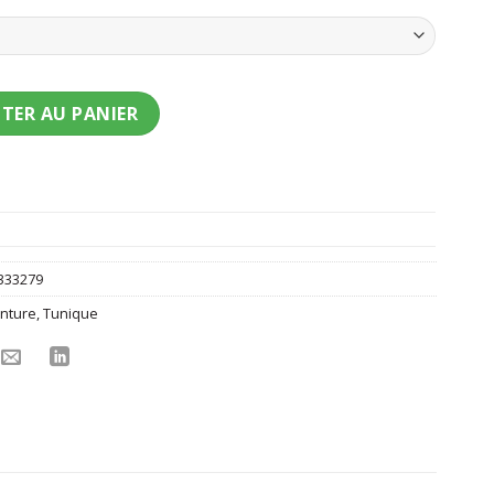
t Link Zelda classique enfant
TER AU PANIER
333279
inture
,
Tunique