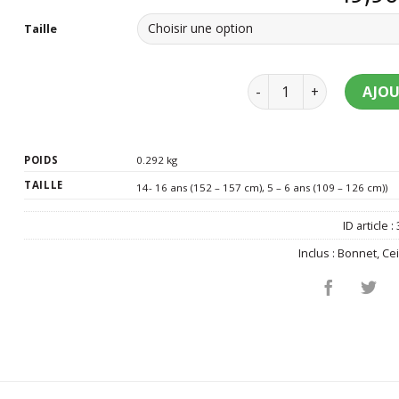
Taille
quantité de Déguisemen
AJOU
POIDS
0.292 kg
TAILLE
14- 16 ans (152 – 157 cm)
,
5 – 6 ans (109 – 126 cm))
ID article :
Inclus :
Bonnet
,
Ce