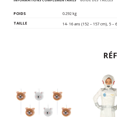
INFORMATIONS COMPLÉMENTAIRES
GUIDE DES TAILLES
POIDS
0.292 kg
TAILLE
14- 16 ans (152 – 157 cm)
,
5 – 
RÉ