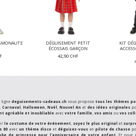
SMONAUTE
DÉGUISEMENT PETIT
KIT DÉ
T
ÉCOSSAIS GARÇON
ACCESS
F
42,90
CHF
n ligne
deguisements-cadeaux.ch
vous propose
tous les thèmes po
,
Carnaval
,
Halloween
,
Noël
,
Nouvel An
et
des idées originales
p
t agréable et inoubliable
avec
votre famille
,
vos amis
ou
vos col
er
le costume de votre événement
,
soyez le plus original
et
surpr
s 80
avec
un thème disco
et
déguisez-vous
en
pilote de chasse
p
obe de princesse pour l'anniversaire de votre enfant
. Et pour 