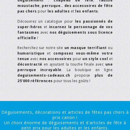
déguisement
:
chapeau de fête
,
fausse
moustache
,
perruque
…
des accessoires de fête
pas chers
pour
les adultes
et
les enfants
.
Découvrez un catalogue pour
les passionnés de
super-héros
et
incarnez le personnage de vos
fantasmes
avec
nos déguisements sous licence
officielle
!
Recherchez sur notre site
un masque terrifiant
ou
humoristique
et
composez vous-même votre
tenue
avec
nos accessoires
pour
un style cool
et
décontracté
en ajoutant la touche finale avec
une
perruque incroyable
. La boutique en ligne
deguisements-cadeaux.ch
propose
plus de
25'000 références
pour tous les goûts !
Déguisements, décorations et articles de fêtes pas chers à
prix canon !
Un choix énorme de déguisements et d'articles de fête à
petit prix pour les adultes et les enfants.