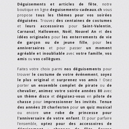
Déguisements et articles de fête
, notre
boutique en ligne
deguisements-cadeaux.ch
vous
propose
tous les thèmes pour vos soirées
déguisées
. Trouvez
des centaines de costumes
et
leurs accessoires
pour
Saint-Valentin
,
Carnaval
,
Halloween
,
Noël
,
Nouvel An
et
des
idées originales
pour
les enterrements de vie
de garçon ou de jeune fille
, pour
les
anniversaires
et pour passer
un moment
agréable et inoubliable
avec
votre famille
,
vos
amis
ou
vos collègues
.
Faites votre choix parmi
nos déguisements
pour
trouver
le costume de votre événement
,
soyez
le plus original
et
surprenez vos amis
! Osez
porter
un ensemble complet de pirate
ou
de
chevalier,
animez votre soirée années 80
avec
un thème disco
et
déguisez-vous
en
pilote de
chasse
pour
impressionner les invités
.
Tenue
des années 20 charleston
pour
un quiz musical
ou encore
une robe de princesse pour
l'anniversaire de votre enfant
. Et pour parfaire
l’ensemble,
optez pour des accessoires de