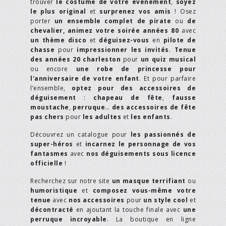
trouver
le costume de votre événement
,
soyez
le plus original
et
surprenez vos amis
! Osez
porter
un ensemble complet de pirate
ou
de
chevalier,
animez votre soirée années 80
avec
un thème disco
et
déguisez-vous
en
pilote de
chasse
pour
impressionner les invités
.
Tenue
des années 20 charleston
pour
un quiz musical
ou encore
une robe de princesse pour
l'anniversaire de votre enfant
. Et pour parfaire
l’ensemble,
optez pour des accessoires de
déguisement
:
chapeau de fête
,
fausse
moustache
,
perruque
…
des accessoires de fête
pas chers
pour
les adultes
et
les enfants
.
Découvrez un catalogue pour
les passionnés de
super-héros
et
incarnez le personnage de vos
fantasmes
avec
nos déguisements sous licence
officielle
!
Recherchez sur notre site
un masque terrifiant
ou
humoristique
et
composez vous-même votre
tenue
avec
nos accessoires
pour
un style cool
et
décontracté
en ajoutant la touche finale avec
une
perruque incroyable
. La boutique en ligne