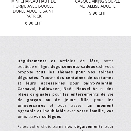
MINI CHAPEAU HAUT DE
CASQUE VIKING SOUPLE
FORME AVEC BOUCLE
MÉTALLISÉ ADULTE
DORÉE ADULTE SAINT
9,90
CHF
PATRICK
6,90
CHF
Déguisements et articles de fête
, notre
boutique en ligne
deguisements-cadeaux.ch
vous
propose
tous les thèmes pour vos soirées
déguisées
. Trouvez
des centaines de costumes
et
leurs accessoires
pour
Saint-Valentin
,
Carnaval
,
Halloween
,
Noël
,
Nouvel An
et
des
idées originales
pour
les enterrements de vie
de garçon ou de jeune fille
, pour
les
anniversaires
et pour passer
un moment
agréable et inoubliable
avec
votre famille
,
vos
amis
ou
vos collègues
.
Faites votre choix parmi
nos déguisements
pour