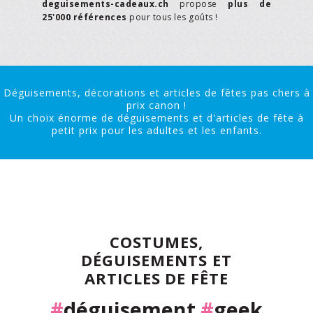
deguisements-cadeaux.ch
propose
plus de
25'000 références
pour tous les goûts !
Déguisements, décorations et articles de fêtes pas chers à
prix canon !
Un choix énorme de déguisements et d'articles de fête à
petit prix pour les adultes et les enfants.
COSTUMES,
DÉGUISEMENTS ET
ARTICLES DE FÊTE
#
déguisement
#
geek