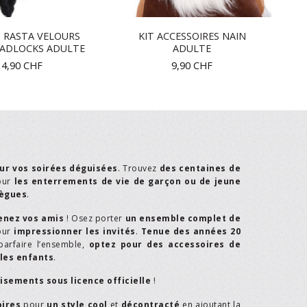
 RASTA VELOURS
KIT ACCESSOIRES NAIN
EADLOCKS ADULTE
ADULTE
14,90
CHF
9,90
CHF
ur vos soirées déguisées
. Trouvez
des centaines de
our
les enterrements de vie de garçon ou de jeune
lègues
.
enez vos amis
! Osez porter
un ensemble complet de
our
impressionner les invités
.
Tenue des années 20
parfaire l’ensemble,
optez pour des accessoires de
les enfants
.
isements sous licence officielle
!
oires
pour
un style cool
et
décontracté
en ajoutant la