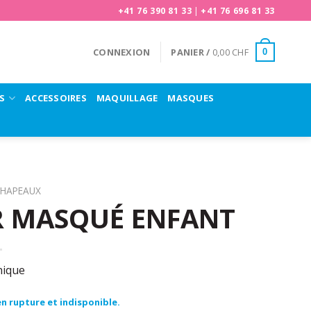
+41 76 390 81 33
|
+41 76 696 81 33
CONNEXION
PANIER /
0,00
CHF
0
S
ACCESSOIRES
MAQUILLAGE
MASQUES
HAPEAUX
R MASQUÉ ENFANT
nique
ro
n rupture et indisponible.