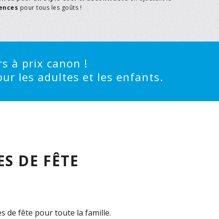
rences
pour tous les goûts !
s à prix canon !
ur les adultes et les enfants.
S DE FÊTE
de fête pour toute la famille.