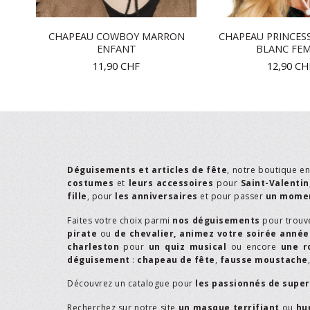
N
CHAPEAU COWBOY MARRON
CHAPEAU PRINCES
TE
ENFANT
BLANC FE
11,90
CHF
12,90
CH
Déguisements et articles de fête
, notre boutique e
costumes
et
leurs accessoires
pour
Saint-Valentin
fille
, pour
les anniversaires
et pour passer
un momen
Faites votre choix parmi
nos déguisements
pour trouv
pirate
ou
de chevalier,
animez votre soirée année
charleston
pour
un quiz musical
ou encore
une r
déguisement
:
chapeau de fête
,
fausse moustache
Découvrez un catalogue pour
les passionnés de supe
Recherchez sur notre site
un masque terrifiant
ou
hu