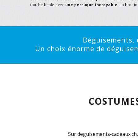
touche finale avec
une perruque incroyable
. La bouti
Déguisements, d
Un choix énorme de déguisemen
COSTUMES
Sur deguisements-cadeaux.ch, 