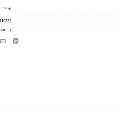
008 kg
310226
apeau