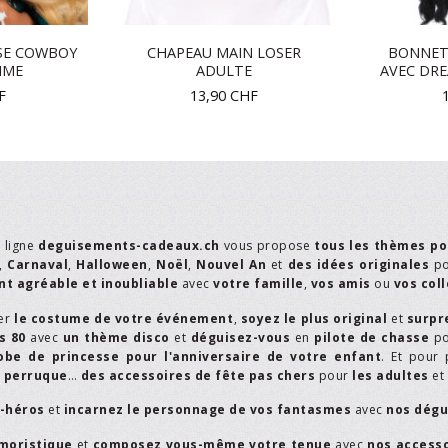
SE COWBOY
CHAPEAU MAIN LOSER
BONNET
MME
ADULTE
AVEC DR
F
13,90
CHF
n ligne
deguisements-cadeaux.ch
vous propose
tous les thèmes po
,
Carnaval
,
Halloween
,
Noël
,
Nouvel An
et
des idées originales
p
t agréable et inoubliable
avec
votre famille
,
vos amis
ou
vos col
er
le costume de votre événement
,
soyez le plus original
et
surpr
s 80
avec
un thème disco
et
déguisez-vous
en
pilote de chasse
p
obe de princesse pour l'anniversaire de votre enfant
. Et pour 
,
perruque
…
des accessoires de fête pas chers
pour
les adultes
et
r-héros
et
incarnez le personnage de vos fantasmes
avec
nos dégu
moristique
et
composez vous-même votre tenue
avec
nos access