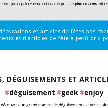
que en ligne
deguisements-cadeaux.ch
propose
plus de 25'000 réfé
écorations et articles de fêtes pas cher
ts et d'articles de fête à petit prix po
, DÉGUISEMENTS ET ARTICLE
#
déguisement
#
geek
#
enjoy
découvrez un grand nombre de déguisements et accessoires 