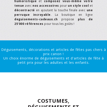
humoristique
et
composez vous-même votre
tenue
avec
nos accessoires
pour
un style cool
et
décontracté
en ajoutant la touche finale avec
une
perruque incroyable
. La boutique en ligne
deguisements-cadeaux.ch
propose
plus de
25'000 références
pour tous les goûts !
Déguisements, décorations et articles de fêtes pas chers à
prix canon !
Un choix énorme de déguisements et d'articles de fête à
petit prix pour les adultes et les enfants.
COSTUMES,
DÉGUISEMENTS ET