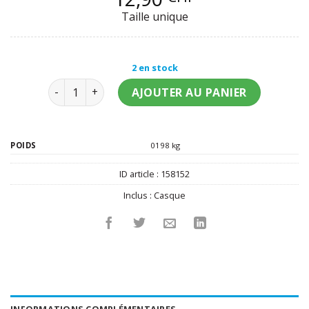
Taille unique
2 en stock
quantité de Casque police blanc enfant
AJOUTER AU PANIER
POIDS
0198 kg
ID article :
158152
Inclus :
Casque
INFORMATIONS COMPLÉMENTAIRES