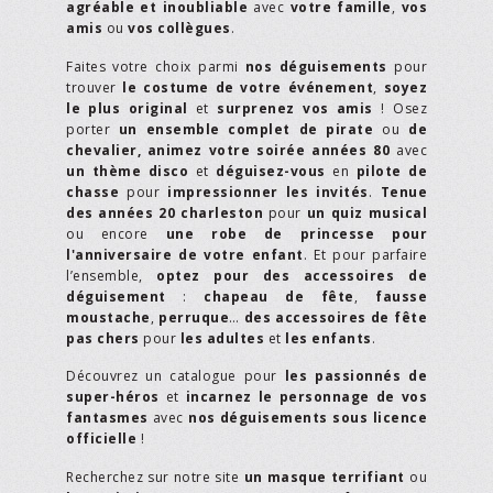
agréable et inoubliable
avec
votre famille
,
vos
amis
ou
vos collègues
.
Faites votre choix parmi
nos déguisements
pour
trouver
le costume de votre événement
,
soyez
le plus original
et
surprenez vos amis
! Osez
porter
un ensemble complet de pirate
ou
de
chevalier,
animez votre soirée années 80
avec
un thème disco
et
déguisez-vous
en
pilote de
chasse
pour
impressionner les invités
.
Tenue
des années 20 charleston
pour
un quiz musical
ou encore
une robe de princesse pour
l'anniversaire de votre enfant
. Et pour parfaire
l’ensemble,
optez pour des accessoires de
déguisement
:
chapeau de fête
,
fausse
moustache
,
perruque
…
des accessoires de fête
pas chers
pour
les adultes
et
les enfants
.
Découvrez un catalogue pour
les passionnés de
super-héros
et
incarnez le personnage de vos
fantasmes
avec
nos déguisements sous licence
officielle
!
Recherchez sur notre site
un masque terrifiant
ou