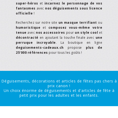
super-héros
et
incarnez le personnage de vos
fantasmes
avec
nos déguisements sous licence
officielle
!
Recherchez sur notre site
un masque terrifiant
ou
humoristique
et
composez vous-même votre
tenue
avec
nos accessoires
pour
un style cool
et
décontracté
en ajoutant la touche finale avec
une
perruque incroyable
. La boutique en ligne
deguisements-cadeaux.ch
propose
plus de
25'000 références
pour tous les goûts !
Déguisements, décorations et articles de fêtes pas chers à
prix canon !
Un choix énorme de déguisements et d'articles de fête à
petit prix pour les adultes et les enfants.