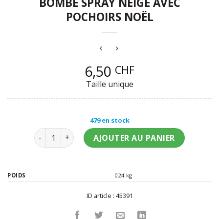
BOMBE SPRAY NEIGE AVEC
POCHOIRS NOËL
6,50
CHF
Taille unique
479 en stock
quantité de Bombe spray neige avec pochoirs Noël
AJOUTER AU PANIER
POIDS
024 kg
ID article :
45391