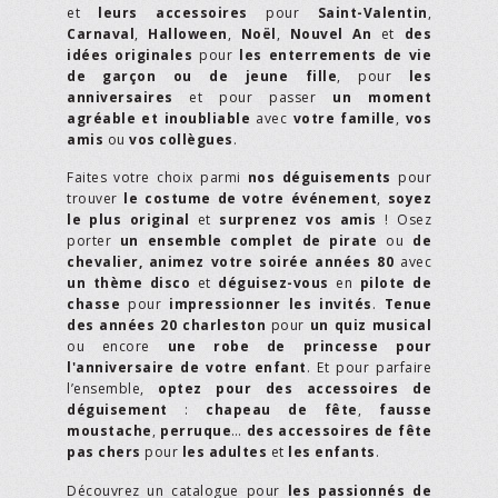
et
leurs accessoires
pour
Saint-Valentin
,
Carnaval
,
Halloween
,
Noël
,
Nouvel An
et
des
idées originales
pour
les enterrements de vie
de garçon ou de jeune fille
, pour
les
anniversaires
et pour passer
un moment
agréable et inoubliable
avec
votre famille
,
vos
amis
ou
vos collègues
.
Faites votre choix parmi
nos déguisements
pour
trouver
le costume de votre événement
,
soyez
le plus original
et
surprenez vos amis
! Osez
porter
un ensemble complet de pirate
ou
de
chevalier,
animez votre soirée années 80
avec
un thème disco
et
déguisez-vous
en
pilote de
chasse
pour
impressionner les invités
.
Tenue
des années 20 charleston
pour
un quiz musical
ou encore
une robe de princesse pour
l'anniversaire de votre enfant
. Et pour parfaire
l’ensemble,
optez pour des accessoires de
déguisement
:
chapeau de fête
,
fausse
moustache
,
perruque
…
des accessoires de fête
pas chers
pour
les adultes
et
les enfants
.
Découvrez un catalogue pour
les passionnés de