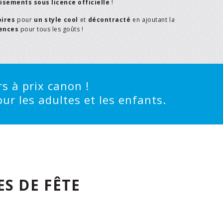
isements sous licence officielle
!
oires
pour
un style cool
et
décontracté
en ajoutant la
rences
pour tous les goûts !
s à prix canon !
ur les adultes et les enfants.
S DE FÊTE