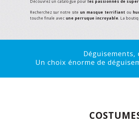
Découvrez un catalogue pour
les passionnés de supe
Recherchez sur notre site
un masque terrifiant
ou
hu
touche finale avec
une perruque incroyable
. La bouti
Déguisements, d
Un choix énorme de déguisemen
COSTUMES