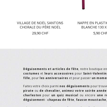
N
VILLAGE DE NOËL SANTONS
NAPPE EN PLAST
EN
CHORALE DU PÈRE NOËL
BLANCHE 130 X
29,90
CHF
5,90
CH
Déguisements et articles de fête
, notre boutique e
costumes
et
leurs accessoires
pour
Saint-Valentin
fille
, pour
les anniversaires
et pour passer
un momen
Faites votre choix parmi
nos déguisements
pour trouv
pirate
ou
de chevalier,
animez votre soirée année
charleston
pour
un quiz musical
ou encore
une r
déguisement
:
chapeau de fête
,
fausse moustache