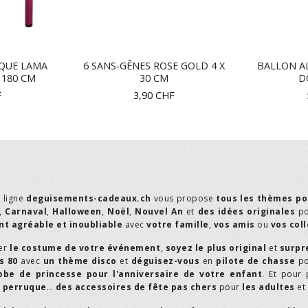
IQUE LAMA
6 SANS-GÊNES ROSE GOLD 4 X
BALLON A
 180 CM
30 CM
D
F
3,90
CHF
n ligne
deguisements-cadeaux.ch
vous propose
tous les thèmes po
,
Carnaval
,
Halloween
,
Noël
,
Nouvel An
et
des idées originales
p
t agréable et inoubliable
avec
votre famille
,
vos amis
ou
vos col
er
le costume de votre événement
,
soyez le plus original
et
surpr
s 80
avec
un thème disco
et
déguisez-vous
en
pilote de chasse
p
obe de princesse pour l'anniversaire de votre enfant
. Et pour 
,
perruque
…
des accessoires de fête pas chers
pour
les adultes
et