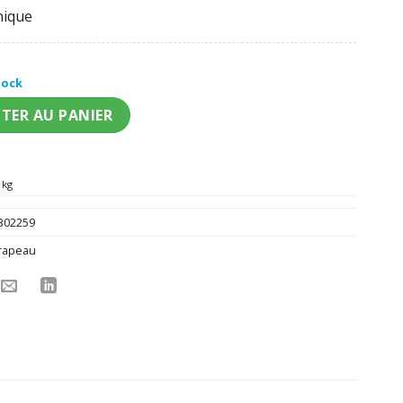
nique
tock
pporter Bretagne 150 x 90 cm
TER AU PANIER
 kg
302259
rapeau