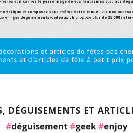
r-héros
et
incarnez le personnage de vos fantasmes
avec
nos dégu
moristique
et
composez vous-même votre tenue
avec
nos access
que en ligne
deguisements-cadeaux.ch
propose
plus de 25'000 réfé
écorations et articles de fêtes pas cher
ts et d'articles de fête à petit prix po
, DÉGUISEMENTS ET ARTICLE
#
déguisement
#
geek
#
enjoy