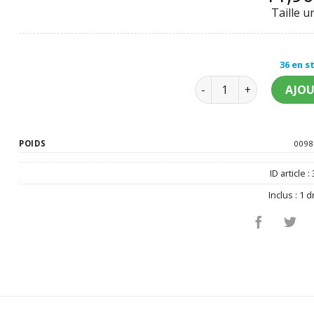
Taille u
36 en s
quantité de Drapeau su
AJOU
POIDS
0098
ID article :
Inclus :
1 d