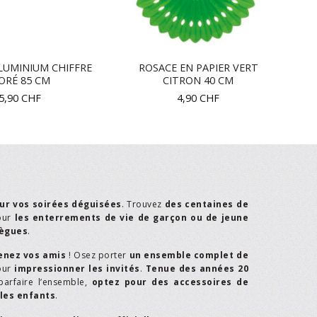
LUMINIUM CHIFFRE
ROSACE EN PAPIER VERT
ORÉ 85 CM
CITRON 40 CM
5,90
CHF
4,90
CHF
ur vos soirées déguisées
. Trouvez
des centaines de
our
les enterrements de vie de garçon ou de jeune
lègues
.
enez vos amis
! Osez porter
un ensemble complet de
our
impressionner les invités
.
Tenue des années 20
parfaire l’ensemble,
optez pour des accessoires de
les enfants
.