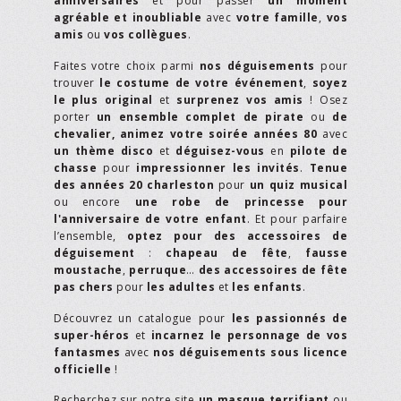
anniversaires
et pour passer
un moment
agréable et inoubliable
avec
votre famille
,
vos
amis
ou
vos collègues
.
Faites votre choix parmi
nos déguisements
pour
trouver
le costume de votre événement
,
soyez
le plus original
et
surprenez vos amis
! Osez
porter
un ensemble complet de pirate
ou
de
chevalier,
animez votre soirée années 80
avec
un thème disco
et
déguisez-vous
en
pilote de
chasse
pour
impressionner les invités
.
Tenue
des années 20 charleston
pour
un quiz musical
ou encore
une robe de princesse pour
l'anniversaire de votre enfant
. Et pour parfaire
l’ensemble,
optez pour des accessoires de
déguisement
:
chapeau de fête
,
fausse
moustache
,
perruque
…
des accessoires de fête
pas chers
pour
les adultes
et
les enfants
.
Découvrez un catalogue pour
les passionnés de
super-héros
et
incarnez le personnage de vos
fantasmes
avec
nos déguisements sous licence
officielle
!
Recherchez sur notre site
un masque terrifiant
ou