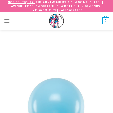
Skip
NOS BOUTIQUES :
RUE SAINT-MAURICE 7, CH-2000 NEUCHÂTEL
|
AVENUE LÉOPOLD-ROBERT 37, CH-2300 LA CHAUX-DE-FONDS
to
+41 76 390 81 33
|
+41 76 696 81 33
content
0