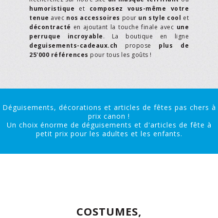
humoristique
et
composez vous-même votre
tenue
avec
nos accessoires
pour
un style cool
et
décontracté
en ajoutant la touche finale avec
une
perruque incroyable
. La boutique en ligne
deguisements-cadeaux.ch
propose
plus de
25'000 références
pour tous les goûts !
Déguisements, décorations et articles de fêtes pas chers à
prix canon !
Un choix énorme de déguisements et d'articles de fête à
petit prix pour les adultes et les enfants.
COSTUMES,