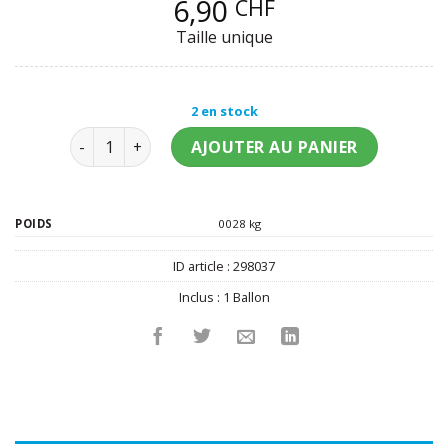
6,90
CHF
Taille unique
2 en stock
quantité de Ballon en latex géant bleu 60 cm
AJOUTER AU PANIER
POIDS
0028 kg
ID article :
298037
Inclus :
1 Ballon