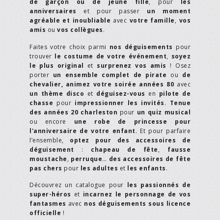
de garçon ou de jeune fille
, pour
les
anniversaires
et pour passer
un moment
agréable et inoubliable
avec
votre famille
,
vos
amis
ou
vos collègues
.
Faites votre choix parmi
nos déguisements
pour
trouver
le costume de votre événement
,
soyez
le plus original
et
surprenez vos amis
! Osez
porter
un ensemble complet de pirate
ou
de
chevalier,
animez votre soirée années 80
avec
un thème disco
et
déguisez-vous
en
pilote de
chasse
pour
impressionner les invités
.
Tenue
des années 20 charleston
pour
un quiz musical
ou encore
une robe de princesse pour
l'anniversaire de votre enfant
. Et pour parfaire
l’ensemble,
optez pour des accessoires de
déguisement
:
chapeau de fête
,
fausse
moustache
,
perruque
…
des accessoires de fête
pas chers
pour
les adultes
et
les enfants
.
Découvrez un catalogue pour
les passionnés de
super-héros
et
incarnez le personnage de vos
fantasmes
avec
nos déguisements sous licence
officielle
!