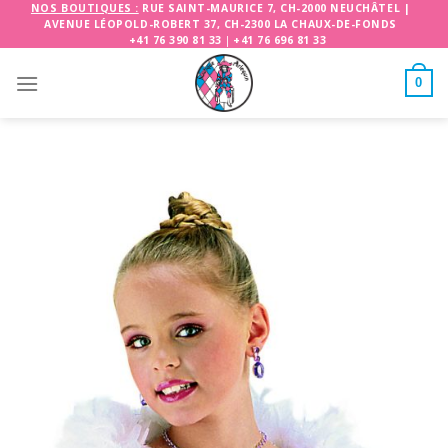
Skip
NOS BOUTIQUES :
RUE SAINT-MAURICE 7, CH-2000 NEUCHÂTEL
|
AVENUE LÉOPOLD-ROBERT 37, CH-2300 LA CHAUX-DE-FONDS
to
+41 76 390 81 33
|
+41 76 696 81 33
content
0