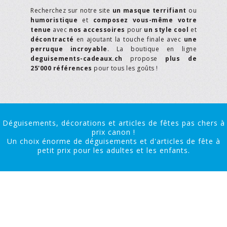
Recherchez sur notre site
un masque terrifiant
ou
humoristique
et
composez vous-même votre
tenue
avec
nos accessoires
pour
un style cool
et
décontracté
en ajoutant la touche finale avec
une
perruque incroyable
. La boutique en ligne
deguisements-cadeaux.ch
propose
plus de
25'000 références
pour tous les goûts !
Déguisements, décorations et articles de fêtes pas chers à
prix canon !
Un choix énorme de déguisements et d'articles de fête à
petit prix pour les adultes et les enfants.