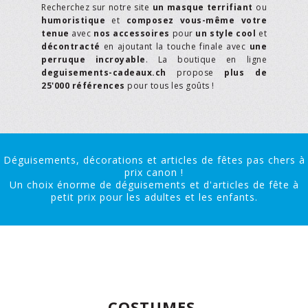
Recherchez sur notre site
un masque terrifiant
ou
humoristique
et
composez vous-même votre
tenue
avec
nos accessoires
pour
un style cool
et
décontracté
en ajoutant la touche finale avec
une
perruque incroyable
. La boutique en ligne
deguisements-cadeaux.ch
propose
plus de
25'000 références
pour tous les goûts !
Déguisements, décorations et articles de fêtes pas chers à
prix canon !
Un choix énorme de déguisements et d'articles de fête à
petit prix pour les adultes et les enfants.
COSTUMES,