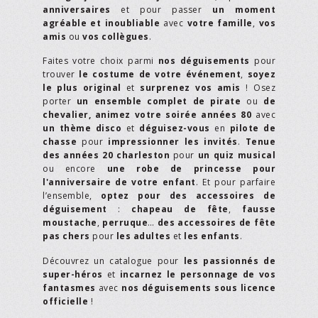
anniversaires
et pour passer
un moment
agréable et inoubliable
avec
votre famille
,
vos
amis
ou
vos collègues
.
Faites votre choix parmi
nos déguisements
pour
trouver
le costume de votre événement
,
soyez
le plus original
et
surprenez vos amis
! Osez
porter
un ensemble complet de pirate
ou
de
chevalier,
animez votre soirée années 80
avec
un thème disco
et
déguisez-vous
en
pilote de
chasse
pour
impressionner les invités
.
Tenue
des années 20 charleston
pour
un quiz musical
ou encore
une robe de princesse pour
l'anniversaire de votre enfant
. Et pour parfaire
l’ensemble,
optez pour des accessoires de
déguisement
:
chapeau de fête
,
fausse
moustache
,
perruque
…
des accessoires de fête
pas chers
pour
les adultes
et
les enfants
.
Découvrez un catalogue pour
les passionnés de
super-héros
et
incarnez le personnage de vos
fantasmes
avec
nos déguisements sous licence
officielle
!