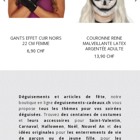
GANTS EFFET CUIR NOIRS
COURONNE REINE
22 CM FEMME
MALVEILLANTE LATEX
ARGENTÉE ADULTE
6,90
CHF
13,90
CHF
Déguisements et articles de fête
, notre
boutique en ligne
deguisements-cadeaux.ch
vous
propose
tous les thèmes pour vos soirées
déguisées
. Trouvez
des centaines de costumes
et
leurs accessoires
pour
Saint-Valentin
,
Carnaval
,
Halloween
,
Noël
,
Nouvel An
et
des
idées originales
pour
les enterrements de vie
de garçon ou de jeune fille
, pour
les