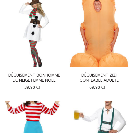
DÉGUISEMENT BONHOMME
DÉGUISEMENT ZIZI
DE NEIGE FEMME NOËL
GONFLABLE ADULTE
39,90
CHF
69,90
CHF