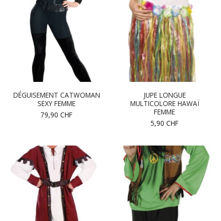
DÉGUISEMENT CATWOMAN
JUPE LONGUE
SEXY FEMME
MULTICOLORE HAWAÏ
FEMME
79,90
CHF
5,90
CHF