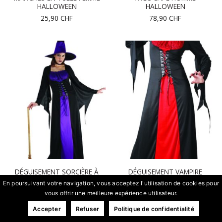
HALLOWEEN
HALLOWEEN
25,90
CHF
78,90
CHF
DÉGUISEMENT SORCIÈRE À
DÉGUISEMENT VAMPIRE
CORSAGE FEMME
ÉLÉGANT FEMME
En poursuivant votre navigation, vous acceptez l'utilisation de cookies pour
HALLOWEEN
HALLOWEEN
vous offrir une meilleure expérience utilisateur.
35,90
CHF
32,90
CHF
Accepter
Refuser
Politique de confidentialité