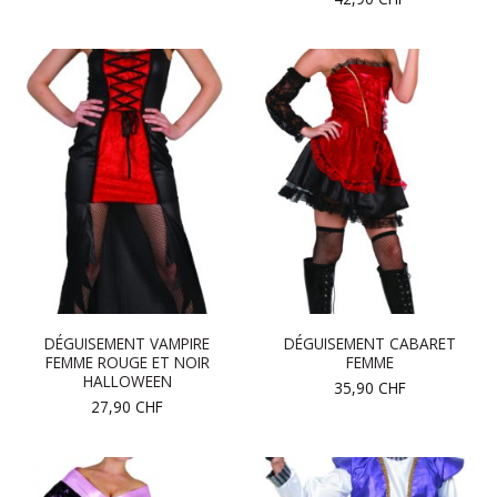
DÉGUISEMENT VAMPIRE
DÉGUISEMENT CABARET
FEMME ROUGE ET NOIR
FEMME
HALLOWEEN
35,90
CHF
27,90
CHF