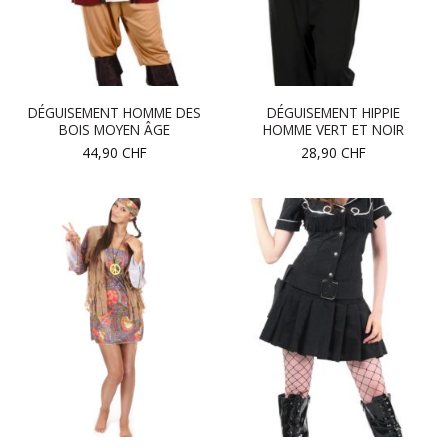
DÉGUISEMENT HOMME DES
DÉGUISEMENT HIPPIE
BOIS MOYEN ÂGE
HOMME VERT ET NOIR
44,90
CHF
28,90
CHF