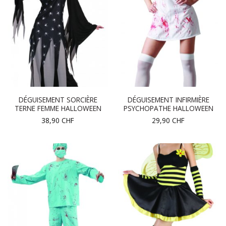
DÉGUISEMENT SORCIÈRE
DÉGUISEMENT INFIRMIÈRE
TERNE FEMME HALLOWEEN
PSYCHOPATHE HALLOWEEN
38,90
CHF
29,90
CHF