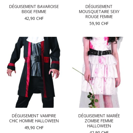
DÉGUISEMENT BAVAROISE
DÉGUISEMENT
BEIGE FEMME
MOUSQUETAIRE SEXY
ROUGE FEMME
42,90
CHF
59,90
CHF
DÉGUISEMENT VAMPIRE
DÉGUISEMENT MARIÉE
CHIC HOMME HALLOWEEN
ZOMBIE FEMME
HALLOWEEN
49,90
CHF
42,90
CHF