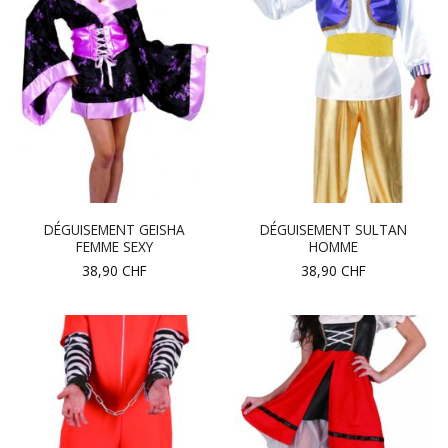
DÉGUISEMENT GEISHA
DÉGUISEMENT SULTAN
FEMME SEXY
HOMME
38,90
CHF
38,90
CHF