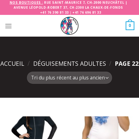
Skip
NOS BOUTIQUES :
RUE SAINT-MAURICE 7, CH-2000 NEUCHÂTEL
|
AVENUE LÉOPOLD-ROBERT 37, CH-2300 LA CHAUX-DE-FONDS
to
+41 76 390 81 33
|
+41 76 696 81 33
content
0
ACCUEIL
/
DÉGUISEMENTS ADULTES
/
PAGE 22