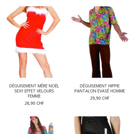
DÉGUISEMENT MÈRE NOËL
DÉGUISEMENT HIPPIE
SEXY EFFET VELOURS
PANTALON EVASÉ HOMME
FEMME
29,90
CHF
26,90
CHF