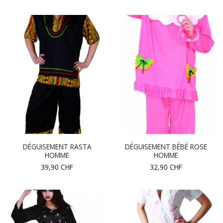
DÉGUISEMENT RASTA
DÉGUISEMENT BÉBÉ ROSE
HOMME
HOMME
39,90
CHF
32,90
CHF