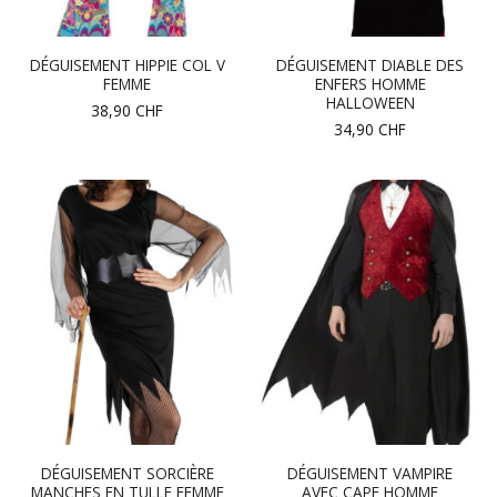
DÉGUISEMENT HIPPIE COL V
DÉGUISEMENT DIABLE DES
FEMME
ENFERS HOMME
HALLOWEEN
38,90
CHF
34,90
CHF
DÉGUISEMENT SORCIÈRE
DÉGUISEMENT VAMPIRE
MANCHES EN TULLE FEMME
AVEC CAPE HOMME