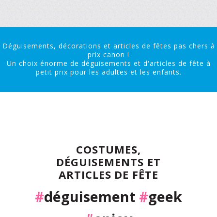
Déguisements, décorations et articles de fêtes pas chers à
prix canon !
Un choix énorme de déguisements et d'articles de fête à
petit prix pour les adultes et les enfants.
COSTUMES,
DÉGUISEMENTS ET
ARTICLES DE FÊTE
#
déguisement
#
geek