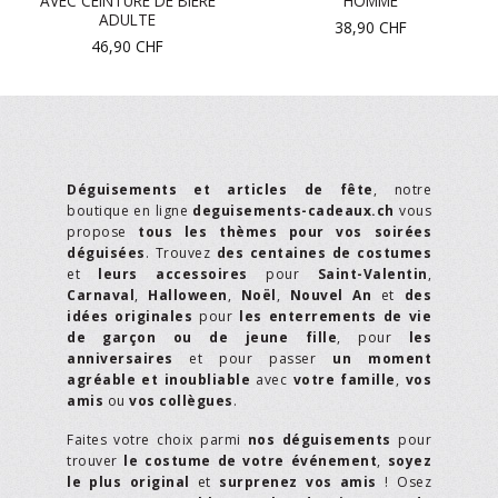
AVEC CEINTURE DE BIÈRE
HOMME
ADULTE
38,90
CHF
46,90
CHF
Déguisements et articles de fête
, notre
boutique en ligne
deguisements-cadeaux.ch
vous
propose
tous les thèmes pour vos soirées
déguisées
. Trouvez
des centaines de costumes
et
leurs accessoires
pour
Saint-Valentin
,
Carnaval
,
Halloween
,
Noël
,
Nouvel An
et
des
idées originales
pour
les enterrements de vie
de garçon ou de jeune fille
, pour
les
anniversaires
et pour passer
un moment
agréable et inoubliable
avec
votre famille
,
vos
amis
ou
vos collègues
.
Faites votre choix parmi
nos déguisements
pour
trouver
le costume de votre événement
,
soyez
le plus original
et
surprenez vos amis
! Osez