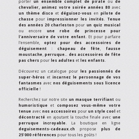
porter
un ensemble complet de pirate
ou
de
chevalier,
animez votre soirée années 80
avec
un thème disco
et
déguisez-vous
en
pilote de
chasse
pour
impressionner les invités
.
Tenue
des années 20 charleston
pour
un quiz musical
ou encore
une robe de princesse pour
l'anniversaire de votre enfant
. Et pour parfaire
l’ensemble,
optez pour des accessoires de
déguisement
:
chapeau de fête
,
fausse
moustache
,
perruque
…
des accessoires de fête
pas chers
pour
les adultes
et
les enfants
.
Découvrez un catalogue pour
les passionnés de
super-héros
et
incarnez le personnage de vos
fantasmes
avec
nos déguisements sous licence
officielle
!
Recherchez sur notre site
un masque terrifiant
ou
humoristique
et
composez vous-même votre
tenue
avec
nos accessoires
pour
un style cool
et
décontracté
en ajoutant la touche finale avec
une
perruque incroyable
. La boutique en ligne
deguisements-cadeaux.ch
propose
plus de
25'000 références
pour tous les goûts !