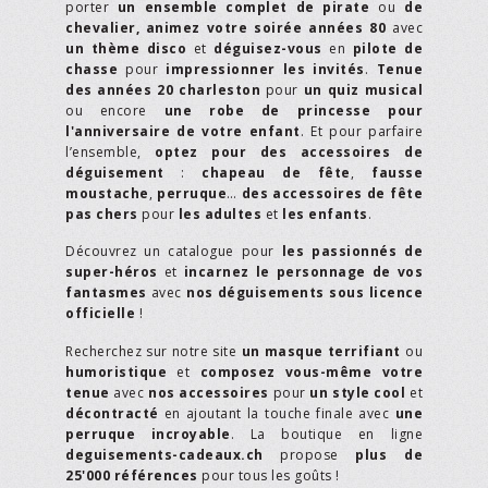
porter
un ensemble complet de pirate
ou
de
chevalier,
animez votre soirée années 80
avec
un thème disco
et
déguisez-vous
en
pilote de
chasse
pour
impressionner les invités
.
Tenue
des années 20 charleston
pour
un quiz musical
ou encore
une robe de princesse pour
l'anniversaire de votre enfant
. Et pour parfaire
l’ensemble,
optez pour des accessoires de
déguisement
:
chapeau de fête
,
fausse
moustache
,
perruque
…
des accessoires de fête
pas chers
pour
les adultes
et
les enfants
.
Découvrez un catalogue pour
les passionnés de
super-héros
et
incarnez le personnage de vos
fantasmes
avec
nos déguisements sous licence
officielle
!
Recherchez sur notre site
un masque terrifiant
ou
humoristique
et
composez vous-même votre
tenue
avec
nos accessoires
pour
un style cool
et
décontracté
en ajoutant la touche finale avec
une
perruque incroyable
. La boutique en ligne
deguisements-cadeaux.ch
propose
plus de
25'000 références
pour tous les goûts !