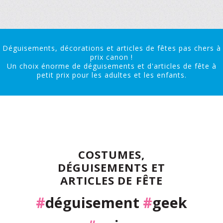
Déguisements, décorations et articles de fêtes pas chers à
prix canon !
Un choix énorme de déguisements et d'articles de fête à
petit prix pour les adultes et les enfants.
COSTUMES,
DÉGUISEMENTS ET
ARTICLES DE FÊTE
#
déguisement
#
geek