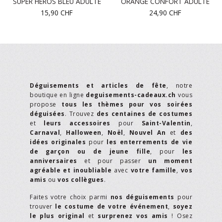
SUPER HÉROS BLEU ADULTE
ORANGE CONFORT ADULTE
15,90
CHF
24,90
CHF
Déguisements et articles de fête
, notre
boutique en ligne
deguisements-cadeaux.ch
vous
propose
tous les thèmes pour vos soirées
déguisées
. Trouvez
des centaines de costumes
et
leurs accessoires
pour
Saint-Valentin
,
Carnaval
,
Halloween
,
Noël
,
Nouvel An
et
des
idées originales
pour
les enterrements de vie
de garçon ou de jeune fille
, pour
les
anniversaires
et pour passer
un moment
agréable et inoubliable
avec
votre famille
,
vos
amis
ou
vos collègues
.
Faites votre choix parmi
nos déguisements
pour
trouver
le costume de votre événement
,
soyez
le plus original
et
surprenez vos amis
! Osez