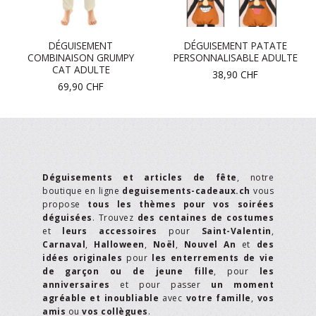
DÉGUISEMENT
DÉGUISEMENT PATATE
COMBINAISON GRUMPY
PERSONNALISABLE ADULTE
CAT ADULTE
38,90
CHF
69,90
CHF
Déguisements et articles de fête
, notre
boutique en ligne
deguisements-cadeaux.ch
vous
propose
tous les thèmes pour vos soirées
déguisées
. Trouvez
des centaines de costumes
et
leurs accessoires
pour
Saint-Valentin
,
Carnaval
,
Halloween
,
Noël
,
Nouvel An
et
des
idées originales
pour
les enterrements de vie
de garçon ou de jeune fille
, pour
les
anniversaires
et pour passer
un moment
agréable et inoubliable
avec
votre famille
,
vos
amis
ou
vos collègues
.