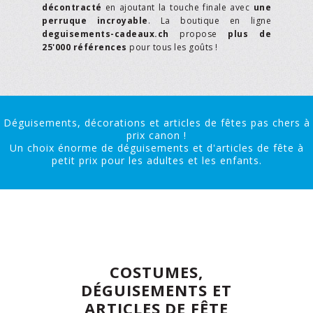
décontracté
en ajoutant la touche finale avec
une
perruque incroyable
. La boutique en ligne
deguisements-cadeaux.ch
propose
plus de
25'000 références
pour tous les goûts !
Déguisements, décorations et articles de fêtes pas chers à
prix canon !
Un choix énorme de déguisements et d'articles de fête à
petit prix pour les adultes et les enfants.
COSTUMES,
DÉGUISEMENTS ET
ARTICLES DE FÊTE