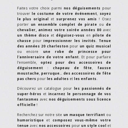
Faites votre choix parmi
nos déguisements
pour
trouver
le costume de votre événement
,
soyez
le plus original
et
surprenez vos amis
! Osez
porter
un ensemble complet de pirate
ou
de
chevalier,
animez votre soirée années 80
avec
un thème disco
et
déguisez-vous
en
pilote de
chasse
pour
impressionner les invités
.
Tenue
des années 20 charleston
pour
un quiz musical
ou encore
une robe de princesse pour
l'anniversaire de votre enfant
. Et pour parfaire
l’ensemble,
optez pour des accessoires de
déguisement
:
chapeau de fête
,
fausse
moustache
,
perruque
…
des accessoires de fête
pas chers
pour
les adultes
et
les enfants
.
Découvrez un catalogue pour
les passionnés de
super-héros
et
incarnez le personnage de vos
fantasmes
avec
nos déguisements sous licence
officielle
!
Recherchez sur notre site
un masque terrifiant
ou
humoristique
et
composez vous-même votre
tenue
avec
nos accessoires
pour
un style cool
et