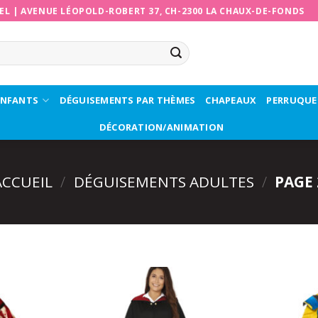
EL
|
AVENUE LÉOPOLD-ROBERT 37, CH-2300 LA CHAUX-DE-FONDS
ENFANTS
DÉGUISEMENTS PAR THÈMES
CHAPEAUX
PERRUQUE
DÉCORATION/ANIMATION
ACCUEIL
/
DÉGUISEMENTS ADULTES
/
PAGE 