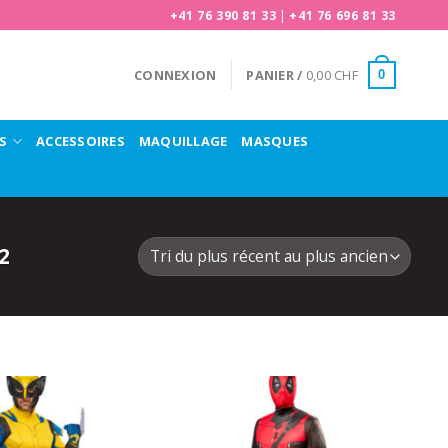
+41 76 390 81 33
|
+41 76 696 81 33
CONNEXION
PANIER /
0,00
CHF
0
S
ACCESSOIRES
MAQUILLAGE
MASQUES
2