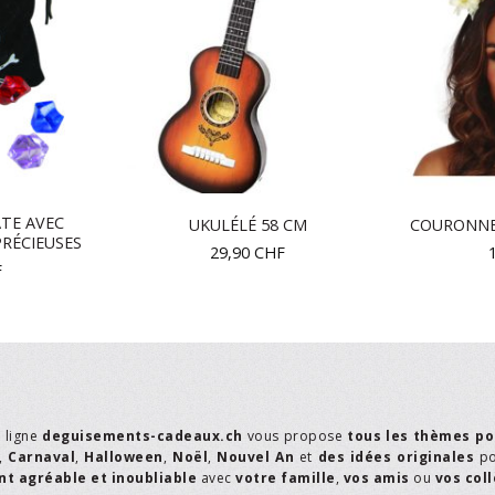
ATE AVEC
UKULÉLÉ 58 CM
COURONNE
PRÉCIEUSES
29,90
CHF
F
n ligne
deguisements-cadeaux.ch
vous propose
tous les thèmes po
,
Carnaval
,
Halloween
,
Noël
,
Nouvel An
et
des idées originales
p
t agréable et inoubliable
avec
votre famille
,
vos amis
ou
vos col