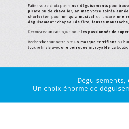
Faites votre choix parmi
nos déguisements
pour trouv
pirate
ou
de chevalier,
animez votre soirée année
charleston
pour
un quiz musical
ou encore
une r
déguisement
:
chapeau de fête
,
fausse moustache
Découvrez un catalogue pour
les passionnés de supe
Recherchez sur notre site
un masque terrifiant
ou
hu
touche finale avec
une perruque incroyable
. La bouti
Déguisements, d
Un choix énorme de déguisemen