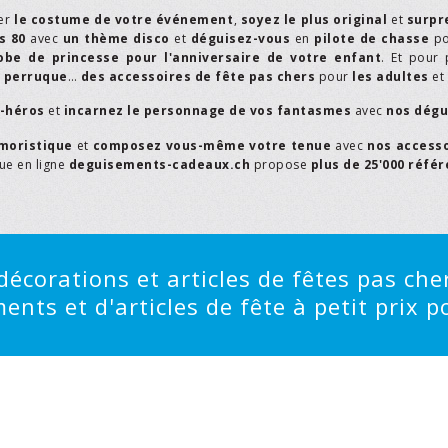
er
le costume de votre événement
,
soyez le plus original
et
surpr
s 80
avec
un thème disco
et
déguisez-vous
en
pilote de chasse
p
obe de princesse pour l'anniversaire de votre enfant
. Et pour 
,
perruque
…
des accessoires de fête pas chers
pour
les adultes
et
r-héros
et
incarnez le personnage de vos fantasmes
avec
nos dégu
moristique
et
composez vous-même votre tenue
avec
nos access
que en ligne
deguisements-cadeaux.ch
propose
plus de 25'000 réfé
écorations et articles de fêtes pas cher
ts et d'articles de fête à petit prix po