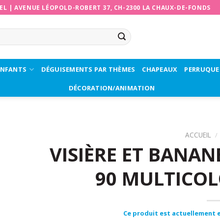
EL
|
AVENUE LÉOPOLD-ROBERT 37, CH-2300 LA CHAUX-DE-FONDS
ENFANTS
DÉGUISEMENTS PAR THÈMES
CHAPEAUX
PERRUQUE
DÉCORATION/ANIMATION
ACCUEIL
/
VISIÈRE ET BANAN
90 MULTICOL
Ce produit est actuellement e