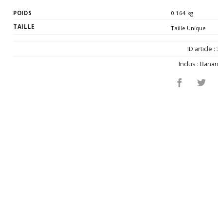
POIDS
0.164 kg
TAILLE
Taille Unique
ID article :
Inclus :
Bana