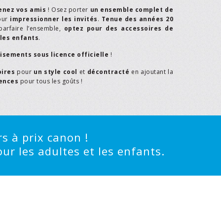
enez vos amis
! Osez porter
un ensemble complet de
our
impressionner les invités
.
Tenue des années 20
parfaire l’ensemble,
optez pour des accessoires de
les enfants
.
isements sous licence officielle
!
oires
pour
un style cool
et
décontracté
en ajoutant la
rences
pour tous les goûts !
s à prix canon !
ur les adultes et les enfants.