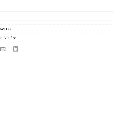
345177
ne
,
Visière