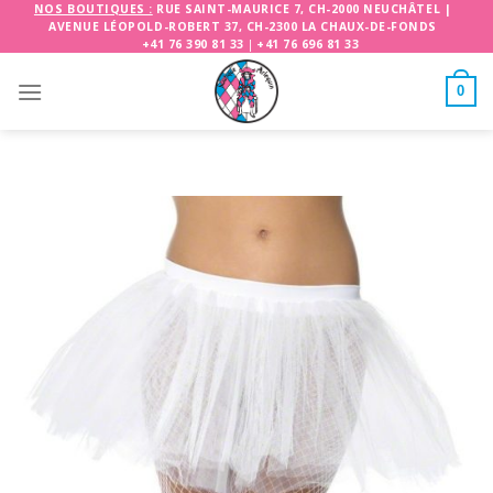
Skip
NOS BOUTIQUES :
RUE SAINT-MAURICE 7, CH-2000 NEUCHÂTEL
|
AVENUE LÉOPOLD-ROBERT 37, CH-2300 LA CHAUX-DE-FONDS
to
+41 76 390 81 33
|
+41 76 696 81 33
content
0