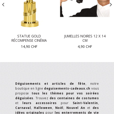
STATUE GOLD
JUMELLES NOIRES 12 X 14
RÉCOMPENSE CINÉMA
CM
14,90
CHF
4,90
CHF
Déguisements et articles de fête
, notre
boutique en ligne
deguisements-cadeaux.ch
vous
propose
tous les thèmes pour vos soirées
déguisées
. Trouvez
des centaines de costumes
et
leurs accessoires
pour
Saint-Valentin
,
Carnaval
,
Halloween
,
Noël
,
Nouvel An
et
des
idées originales
pour
les enterrements de vie