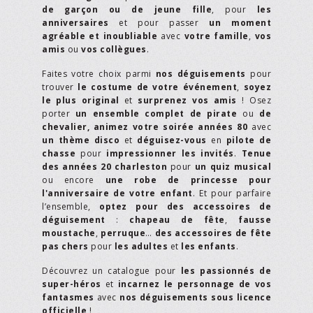
de garçon ou de jeune fille
, pour
les
anniversaires
et pour passer
un moment
agréable et inoubliable
avec
votre famille
,
vos
amis
ou
vos collègues
.
Faites votre choix parmi
nos déguisements
pour
trouver
le costume de votre événement
,
soyez
le plus original
et
surprenez vos amis
! Osez
porter
un ensemble complet de pirate
ou
de
chevalier,
animez votre soirée années 80
avec
un thème disco
et
déguisez-vous
en
pilote de
chasse
pour
impressionner les invités
.
Tenue
des années 20 charleston
pour
un quiz musical
ou encore
une robe de princesse pour
l'anniversaire de votre enfant
. Et pour parfaire
l’ensemble,
optez pour des accessoires de
déguisement
:
chapeau de fête
,
fausse
moustache
,
perruque
…
des accessoires de fête
pas chers
pour
les adultes
et
les enfants
.
Découvrez un catalogue pour
les passionnés de
super-héros
et
incarnez le personnage de vos
fantasmes
avec
nos déguisements sous licence
officielle
!