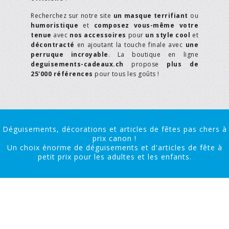
Recherchez sur notre site
un masque terrifiant
ou
humoristique
et
composez vous-même votre
tenue
avec
nos accessoires
pour
un style cool
et
décontracté
en ajoutant la touche finale avec
une
perruque incroyable
. La boutique en ligne
deguisements-cadeaux.ch
propose
plus de
25'000 références
pour tous les goûts !
Déguisements, décorations et articles de fêtes pas chers à
prix canon !
Un choix énorme de déguisements et d'articles de fête à
petit prix pour les adultes et les enfants.