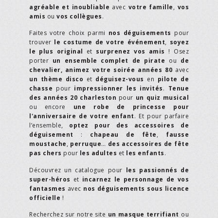
agréable et inoubliable
avec
votre famille
,
vos
amis
ou
vos collègues
.
Faites votre choix parmi
nos déguisements
pour
trouver
le costume de votre événement
,
soyez
le plus original
et
surprenez vos amis
! Osez
porter
un ensemble complet de pirate
ou
de
chevalier,
animez votre soirée années 80
avec
un thème disco
et
déguisez-vous
en
pilote de
chasse
pour
impressionner les invités
.
Tenue
des années 20 charleston
pour
un quiz musical
ou encore
une robe de princesse pour
l'anniversaire de votre enfant
. Et pour parfaire
l’ensemble,
optez pour des accessoires de
déguisement
:
chapeau de fête
,
fausse
moustache
,
perruque
…
des accessoires de fête
pas chers
pour
les adultes
et
les enfants
.
Découvrez un catalogue pour
les passionnés de
super-héros
et
incarnez le personnage de vos
fantasmes
avec
nos déguisements sous licence
officielle
!
Recherchez sur notre site
un masque terrifiant
ou