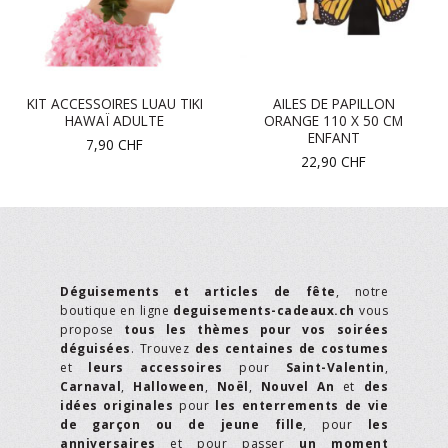
KIT ACCESSOIRES LUAU TIKI
AILES DE PAPILLON
HAWAÏ ADULTE
ORANGE 110 X 50 CM
ENFANT
7,90
CHF
22,90
CHF
Déguisements et articles de fête
, notre
boutique en ligne
deguisements-cadeaux.ch
vous
propose
tous les thèmes pour vos soirées
déguisées
. Trouvez
des centaines de costumes
et
leurs accessoires
pour
Saint-Valentin
,
Carnaval
,
Halloween
,
Noël
,
Nouvel An
et
des
idées originales
pour
les enterrements de vie
de garçon ou de jeune fille
, pour
les
anniversaires
et pour passer
un moment