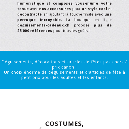
humoristique
et
composez vous-même votre
tenue
avec
nos accessoires
pour
un style cool
et
décontracté
en ajoutant la touche finale avec
une
perruque incroyable
. La boutique en ligne
deguisements-cadeaux.ch
propose
plus de
25'000 références
pour tous les goûts !
Déguisements, décorations et articles de fêtes pas chers à
prix canon !
Un choix énorme de déguisements et d'articles de fête à
petit prix pour les adultes et les enfants.
COSTUMES,