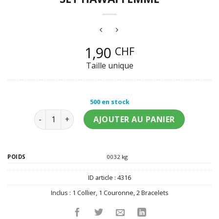
1,90
CHF
Taille unique
500 en stock
quantité de Set Hawaï femme
AJOUTER AU PANIER
POIDS
0032 kg
ID article :
4316
Inclus :
1 Collier
,
1 Couronne
,
2 Bracelets