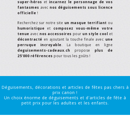
super-héros
et
incarnez le personnage de vos
fantasmes
avec
nos déguisements sous licence
officielle
!
Recherchez sur notre site
un masque terrifiant
ou
humoristique
et
composez vous-même votre
tenue
avec
nos accessoires
pour
un style cool
et
décontracté
en ajoutant la touche finale avec
une
perruque incroyable
. La boutique en ligne
deguisements-cadeaux.ch
propose
plus de
25'000 références
pour tous les goûts !
Déguisements, décorations et articles de fêtes pas chers à
prix canon !
Un choix énorme de déguisements et d'articles de fête à
petit prix pour les adultes et les enfants.