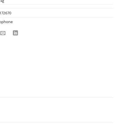
 kg
172670
ophone