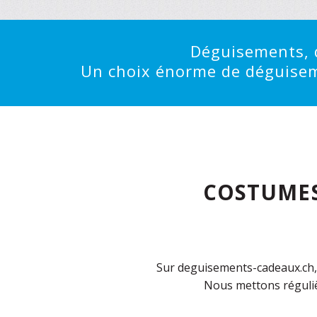
Déguisements, d
Un choix énorme de déguisemen
COSTUMES
Sur deguisements-cadeaux.ch, 
Nous mettons réguliè