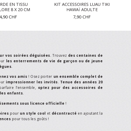
RDE EN TISSU
KIT ACCESSOIRES LUAU TIKI
LORE 8 X 20 CM
HAWAÏ ADULTE
4,90
CHF
7,90
CHF
ur vos soirées déguisées
. Trouvez
des centaines de
our
les enterrements de vie de garçon ou de jeune
lègues
.
enez vos amis
! Osez porter
un ensemble complet de
our
impressionner les invités
.
Tenue des années 20
parfaire l’ensemble,
optez pour des accessoires de
les enfants
.
isements sous licence officielle
!
oires
pour
un style cool
et
décontracté
en ajoutant la
rences
pour tous les goûts !