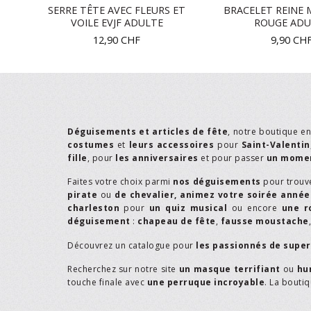
S
SERRE TÊTE AVEC FLEURS ET
BRACELET REINE 
VOILE EVJF ADULTE
ROUGE ADU
12,90
CHF
9,90
CH
Déguisements et articles de fête
, notre boutique e
costumes
et
leurs accessoires
pour
Saint-Valentin
fille
, pour
les anniversaires
et pour passer
un momen
Faites votre choix parmi
nos déguisements
pour trouv
pirate
ou
de chevalier,
animez votre soirée année
charleston
pour
un quiz musical
ou encore
une r
déguisement
:
chapeau de fête
,
fausse moustache
Découvrez un catalogue pour
les passionnés de supe
Recherchez sur notre site
un masque terrifiant
ou
hu
touche finale avec
une perruque incroyable
. La bouti