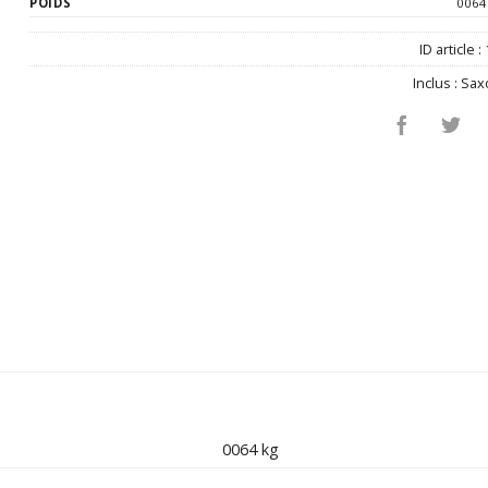
POIDS
0064
ID article :
Inclus :
Sax
0064 kg