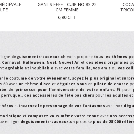
MÉDIÉVALE
GANTS EFFET CUIR NOIRS 22
COCA
LTE
CM FEMME
TRICO
F
6,90
CHF
n ligne
deguisements-cadeaux.ch
vous propose
tous les thèmes po
,
Carnaval
,
Halloween
,
Noël
,
Nouvel An
et
des idées originales
p
t agréable et inoubliable
avec
votre famille
,
vos amis
ou
vos col
er
le costume de votre événement
,
soyez le plus original
et
surpr
s 80
avec
un thème disco
et
déguisez-vous
en
pilote de chasse
p
obe de princesse pour l'anniversaire de votre enfant
. Et pour 
,
perruque
…
des accessoires de fête pas chers
pour
les adultes
et
r-héros
et
incarnez le personnage de vos fantasmes
avec
nos dégu
moristique
et
composez vous-même votre tenue
avec
nos access
que en ligne
deguisements-cadeaux.ch
propose
plus de 25'000 réfé