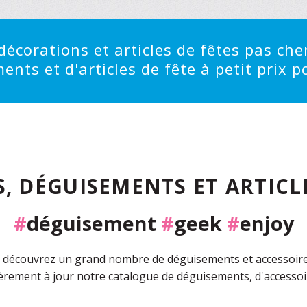
écorations et articles de fêtes pas cher
ts et d'articles de fête à petit prix po
, DÉGUISEMENTS ET ARTICLE
#
déguisement
#
geek
#
enjoy
découvrez un grand nombre de déguisements et accessoires 
rement à jour notre catalogue de déguisements, d'accessoir