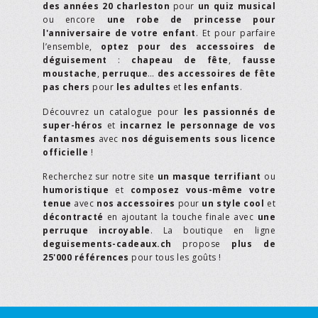
des années 20 charleston
pour
un quiz musical
ou encore
une robe de princesse pour
l'anniversaire de votre enfant
. Et pour parfaire
l’ensemble,
optez pour des accessoires de
déguisement
:
chapeau de fête
,
fausse
moustache
,
perruque
…
des accessoires de fête
pas chers
pour
les adultes
et
les enfants
.
Découvrez un catalogue pour
les passionnés de
super-héros
et
incarnez le personnage de vos
fantasmes
avec
nos déguisements sous licence
officielle
!
Recherchez sur notre site
un masque terrifiant
ou
humoristique
et
composez vous-même votre
tenue
avec
nos accessoires
pour
un style cool
et
décontracté
en ajoutant la touche finale avec
une
perruque incroyable
. La boutique en ligne
deguisements-cadeaux.ch
propose
plus de
25'000 références
pour tous les goûts !