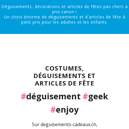
Déguisements, décorations et articles de fêtes pas chers à
prix canon !
Un choix énorme de déguisements et d'articles de fête à
petit prix pour les adultes et les enfants.
COSTUMES,
DÉGUISEMENTS ET
ARTICLES DE FÊTE
#
déguisement
#
geek
#
enjoy
Sur deguisements-cadeaux.ch,