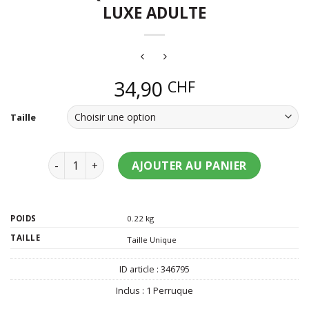
LUXE ADULTE
34,90
CHF
Taille
quantité de Perruque tie and dye verte luxe adulte
AJOUTER AU PANIER
POIDS
0.22 kg
TAILLE
Taille Unique
ID article :
346795
Inclus :
1 Perruque