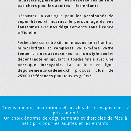
moustache
,
perruque
…
des accessoires de fête
pas chers
pour
les adultes
et
les enfants
.
Découvrez un catalogue pour
les passionnés de
super-héros
et
incarnez le personnage de vos
fantasmes
avec
nos déguisements sous licence
officielle
!
Recherchez sur notre site
un masque terrifiant
ou
humoristique
et
composez vous-même votre
tenue
avec
nos accessoires
pour
un style cool
et
décontracté
en ajoutant la touche finale avec
une
perruque incroyable
. La boutique en ligne
deguisements-cadeaux.ch
propose
plus de
25'000 références
pour tous les goûts !
Déguisements, décorations et articles de fêtes pas chers à
prix canon !
Un choix énorme de déguisements et d'articles de fête à
petit prix pour les adultes et les enfants.