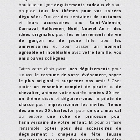
boutique en ligne
deguisements-cadeaux.ch
vous
propose
tous les thèmes pour vos soirées
déguisées
. Trouvez
des centaines de costumes
et
leurs accessoires
pour
Saint-Valentin
,
Carnaval
,
Halloween
,
Noël
,
Nouvel An
et
des
idées originales
pour
les enterrements de vie
de garçon ou de jeune fille
, pour
les
anniversaires
et pour passer
un moment
agréable et inoubliable
avec
votre famille
,
vos
amis
ou
vos collègues
.
Faites votre choix parmi
nos déguisements
pour
trouver
le costume de votre événement
,
soyez
le plus original
et
surprenez vos amis
! Osez
porter
un ensemble complet de pirate
ou
de
chevalier,
animez votre soirée années 80
avec
un thème disco
et
déguisez-vous
en
pilote de
chasse
pour
impressionner les invités
.
Tenue
des années 20 charleston
pour
un quiz musical
ou encore
une robe de princesse pour
l'anniversaire de votre enfant
. Et pour parfaire
l’ensemble,
optez pour des accessoires de
déguisement
:
chapeau de fête
,
fausse