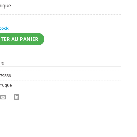
nique
stock
rockstar blanche femme
TER AU PANIER
 kg
:
79886
rruque