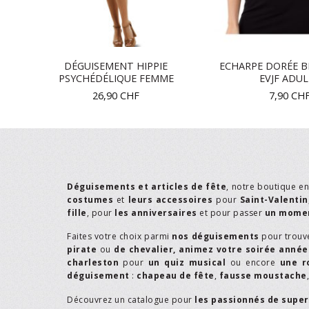
ON
DÉGUISEMENT HIPPIE
ECHARPE DORÉE B
PSYCHÉDÉLIQUE FEMME
EVJF ADU
26,90
CHF
7,90
CH
Déguisements et articles de fête
, notre boutique e
costumes
et
leurs accessoires
pour
Saint-Valentin
fille
, pour
les anniversaires
et pour passer
un momen
Faites votre choix parmi
nos déguisements
pour trouv
pirate
ou
de chevalier,
animez votre soirée année
charleston
pour
un quiz musical
ou encore
une r
déguisement
:
chapeau de fête
,
fausse moustache
Découvrez un catalogue pour
les passionnés de supe