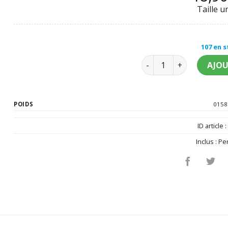
Taille u
107 en 
quantité de Perruque 
AJOU
POIDS
0158
ID article 
Inclus :
Pe