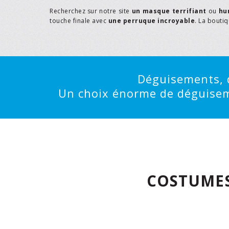
Recherchez sur notre site
un masque terrifiant
ou
hu
touche finale avec
une perruque incroyable
. La bouti
Déguisements, d
Un choix énorme de déguisemen
COSTUMES