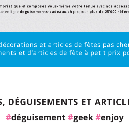
moristique
et
composez vous-même votre tenue
avec
nos access
que en ligne
deguisements-cadeaux.ch
propose
plus de 25'000 réfé
écorations et articles de fêtes pas cher
ts et d'articles de fête à petit prix po
, DÉGUISEMENTS ET ARTICLE
#
déguisement
#
geek
#
enjoy