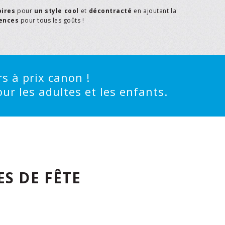
oires
pour
un style cool
et
décontracté
en ajoutant la
rences
pour tous les goûts !
s à prix canon !
ur les adultes et les enfants.
S DE FÊTE