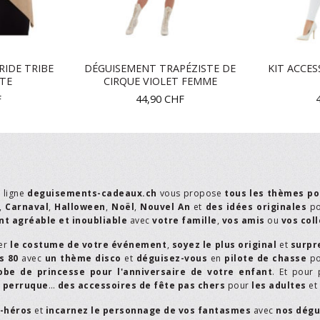
RIDE TRIBE
DÉGUISEMENT TRAPÉZISTE DE
KIT ACCES
LTE
CIRQUE VIOLET FEMME
F
44,90
CHF
n ligne
deguisements-cadeaux.ch
vous propose
tous les thèmes po
,
Carnaval
,
Halloween
,
Noël
,
Nouvel An
et
des idées originales
p
t agréable et inoubliable
avec
votre famille
,
vos amis
ou
vos col
er
le costume de votre événement
,
soyez le plus original
et
surpr
s 80
avec
un thème disco
et
déguisez-vous
en
pilote de chasse
p
obe de princesse pour l'anniversaire de votre enfant
. Et pour 
,
perruque
…
des accessoires de fête pas chers
pour
les adultes
et
r-héros
et
incarnez le personnage de vos fantasmes
avec
nos dégu