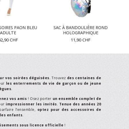
SOIRES PAON BLEU
SAC À BANDOULIÈRE ROND
ADULTE
HOLOGRAPHIQUE
42,90
CHF
11,90
CHF
ur vos soirées déguisées
. Trouvez
des centaines de
our
les enterrements de vie de garçon ou de jeune
lègues
.
enez vos amis
! Osez porter
un ensemble complet de
our
impressionner les invités
.
Tenue des années 20
parfaire l’ensemble,
optez pour des accessoires de
les enfants
.
isements sous licence officielle
!