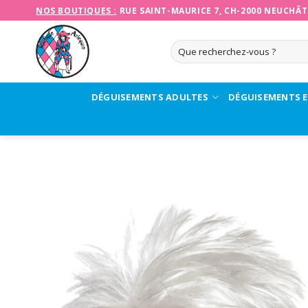
Skip
NOS BOUTIQUES :
RUE SAINT-MAURICE 7, CH-2000 NEUCHÂT
to
content
Recherche
pour :
DÉGUISEMENTS ADULTES
DÉGUISEMENTS 