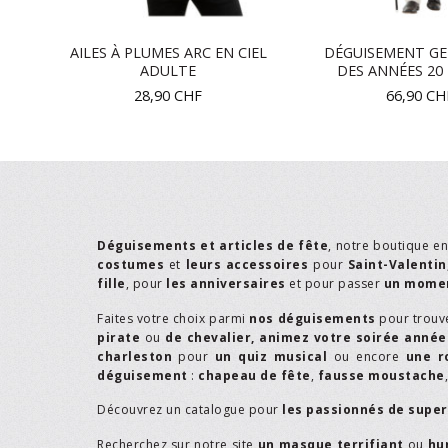
AILES À PLUMES ARC EN CIEL
DÉGUISEMENT G
ADULTE
DES ANNÉES 2
28,90
CHF
66,90
CH
Déguisements et articles de fête
, notre boutique e
costumes
et
leurs accessoires
pour
Saint-Valentin
fille
, pour
les anniversaires
et pour passer
un momen
Faites votre choix parmi
nos déguisements
pour trouv
pirate
ou
de chevalier,
animez votre soirée année
charleston
pour
un quiz musical
ou encore
une r
déguisement
:
chapeau de fête
,
fausse moustache
Découvrez un catalogue pour
les passionnés de supe
Recherchez sur notre site
un masque terrifiant
ou
hu