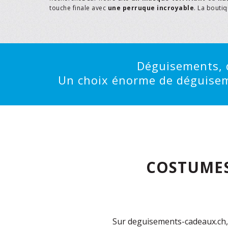
touche finale avec
une perruque incroyable
. La bouti
Déguisements, d
Un choix énorme de déguisemen
COSTUMES
Sur deguisements-cadeaux.ch, 