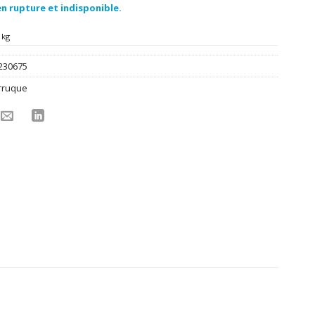
n rupture et indisponible.
 kg
230675
rruque