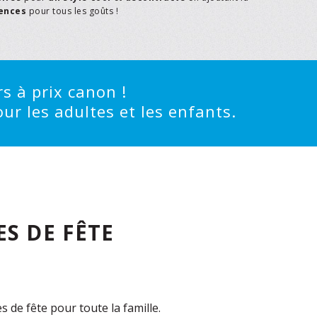
rences
pour tous les goûts !
s à prix canon !
ur les adultes et les enfants.
S DE FÊTE
de fête pour toute la famille.