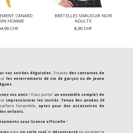
SEMENT CANARD
BRETELLES SIMILICUIR NOIR
D
RIN HOMME
ADULTE
44,90
CHF
8,90
CHF
ur vos soirées déguisées
. Trouvez
des centaines de
our
les enterrements de vie de garçon ou de jeune
lègues
.
enez vos amis
! Osez porter
un ensemble complet de
our
impressionner les invités
.
Tenue des années 20
parfaire l’ensemble,
optez pour des accessoires de
les enfants
.
isements sous licence officielle
!
oires
pour
un style cool
et
décontracté
en ajoutant la