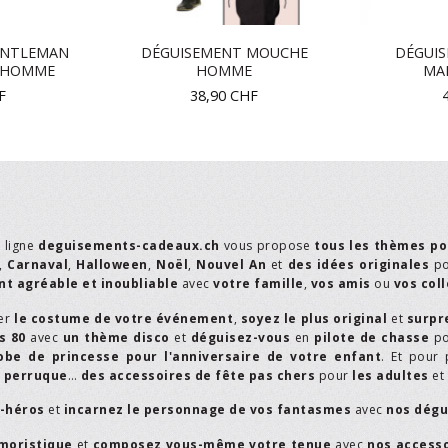
ENTLEMAN
DÉGUISEMENT MOUCHE
DÉGUI
0 HOMME
HOMME
MA
F
38,90
CHF
n ligne
deguisements-cadeaux.ch
vous propose
tous les thèmes po
,
Carnaval
,
Halloween
,
Noël
,
Nouvel An
et
des idées originales
p
t agréable et inoubliable
avec
votre famille
,
vos amis
ou
vos col
er
le costume de votre événement
,
soyez le plus original
et
surpr
s 80
avec
un thème disco
et
déguisez-vous
en
pilote de chasse
p
obe de princesse pour l'anniversaire de votre enfant
. Et pour 
,
perruque
…
des accessoires de fête pas chers
pour
les adultes
et
r-héros
et
incarnez le personnage de vos fantasmes
avec
nos dégu
moristique
et
composez vous-même votre tenue
avec
nos access