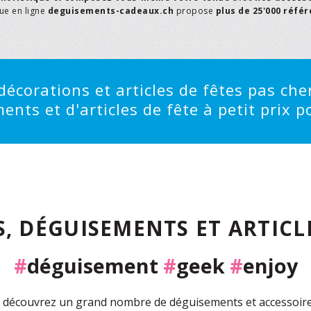
que en ligne
deguisements-cadeaux.ch
propose
plus de 25'000 réfé
écorations et articles de fêtes pas cher
ts et d'articles de fête à petit prix po
, DÉGUISEMENTS ET ARTICLE
#
déguisement
#
geek
#
enjoy
découvrez un grand nombre de déguisements et accessoires 