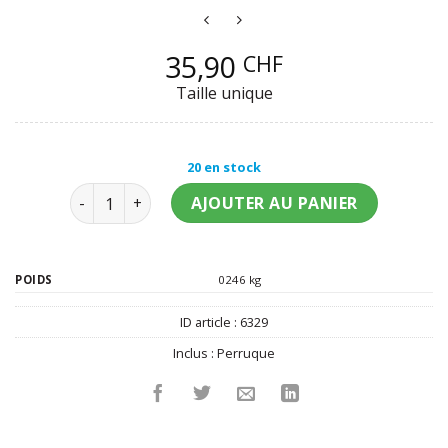
35,90
CHF
Taille unique
20 en stock
quantité de Perruque rock rouge femme
AJOUTER AU PANIER
POIDS
0246 kg
ID article :
6329
Inclus :
Perruque