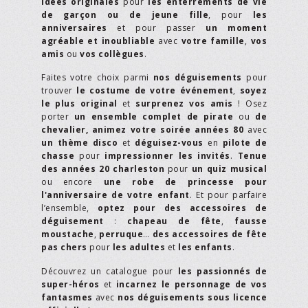
idées originales
pour
les enterrements de vie
de garçon ou de jeune fille
, pour
les
anniversaires
et pour passer
un moment
agréable et inoubliable
avec
votre famille
,
vos
amis
ou
vos collègues
.
Faites votre choix parmi
nos déguisements
pour
trouver
le costume de votre événement
,
soyez
le plus original
et
surprenez vos amis
! Osez
porter
un ensemble complet de pirate
ou
de
chevalier,
animez votre soirée années 80
avec
un thème disco
et
déguisez-vous
en
pilote de
chasse
pour
impressionner les invités
.
Tenue
des années 20 charleston
pour
un quiz musical
ou encore
une robe de princesse pour
l'anniversaire de votre enfant
. Et pour parfaire
l’ensemble,
optez pour des accessoires de
déguisement
:
chapeau de fête
,
fausse
moustache
,
perruque
…
des accessoires de fête
pas chers
pour
les adultes
et
les enfants
.
Découvrez un catalogue pour
les passionnés de
super-héros
et
incarnez le personnage de vos
fantasmes
avec
nos déguisements sous licence