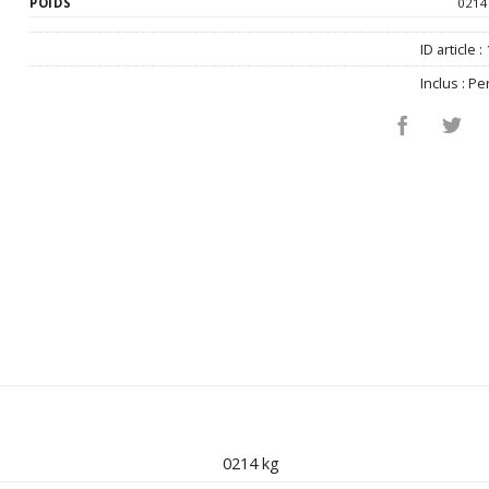
POIDS
0214
ID article :
Inclus :
Pe
0214 kg