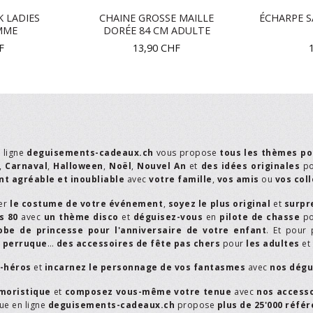
K LADIES
CHAINE GROSSE MAILLE
ÉCHARPE S
MME
DORÉE 84 CM ADULTE
F
13,90
CHF
n ligne
deguisements-cadeaux.ch
vous propose
tous les thèmes po
,
Carnaval
,
Halloween
,
Noël
,
Nouvel An
et
des idées originales
p
t agréable et inoubliable
avec
votre famille
,
vos amis
ou
vos col
er
le costume de votre événement
,
soyez le plus original
et
surpr
s 80
avec
un thème disco
et
déguisez-vous
en
pilote de chasse
p
obe de princesse pour l'anniversaire de votre enfant
. Et pour 
,
perruque
…
des accessoires de fête pas chers
pour
les adultes
et
r-héros
et
incarnez le personnage de vos fantasmes
avec
nos dégu
moristique
et
composez vous-même votre tenue
avec
nos access
que en ligne
deguisements-cadeaux.ch
propose
plus de 25'000 réfé