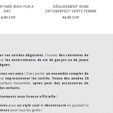
ATINÉE IRISH FOR A
DÉGUISEMENT ROBE
DAY
OKTOBERFEST VERTE FEMME
14,90
CHF
44,90
CHF
ur vos soirées déguisées
. Trouvez
des centaines de
our
les enterrements de vie de garçon ou de jeune
lègues
.
enez vos amis
! Osez porter
un ensemble complet de
our
impressionner les invités
.
Tenue des années 20
parfaire l’ensemble,
optez pour des accessoires de
les enfants
.
isements sous licence officielle
!
oires
pour
un style cool
et
décontracté
en ajoutant la
rences
pour tous les goûts !