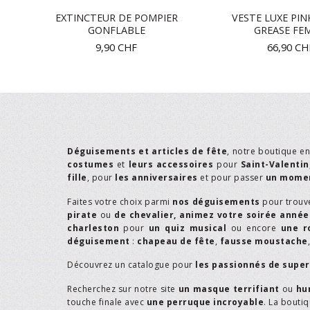
EL
EXTINCTEUR DE POMPIER
VESTE LUXE PIN
GONFLABLE
GREASE FE
9,90
CHF
66,90
CH
Déguisements et articles de fête
, notre boutique e
costumes
et
leurs accessoires
pour
Saint-Valentin
fille
, pour
les anniversaires
et pour passer
un momen
Faites votre choix parmi
nos déguisements
pour trouv
pirate
ou
de chevalier,
animez votre soirée année
charleston
pour
un quiz musical
ou encore
une r
déguisement
:
chapeau de fête
,
fausse moustache
Découvrez un catalogue pour
les passionnés de supe
Recherchez sur notre site
un masque terrifiant
ou
hu
touche finale avec
une perruque incroyable
. La bouti