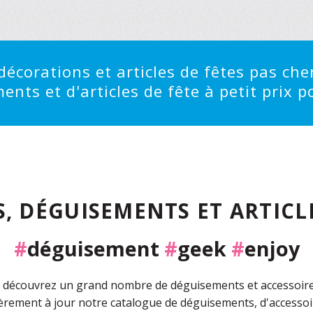
écorations et articles de fêtes pas cher
ts et d'articles de fête à petit prix po
, DÉGUISEMENTS ET ARTICLE
#
déguisement
#
geek
#
enjoy
découvrez un grand nombre de déguisements et accessoires 
rement à jour notre catalogue de déguisements, d'accessoir