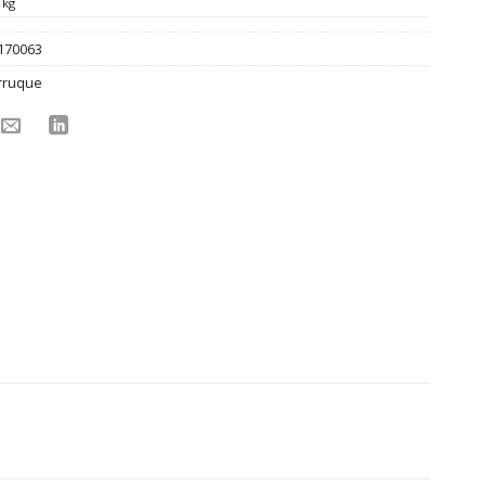
 kg
170063
rruque