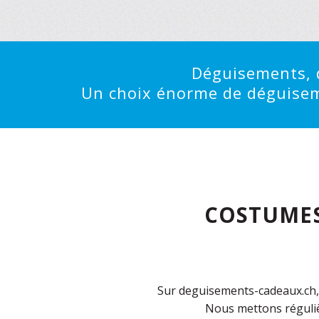
Déguisements, d
Un choix énorme de déguisemen
COSTUMES
Sur deguisements-cadeaux.ch, 
Nous mettons réguliè