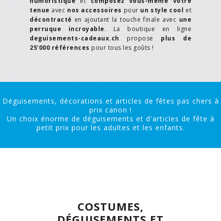
humoristique
et
composez vous-même votre
tenue
avec
nos accessoires
pour
un style cool
et
décontracté
en ajoutant la touche finale avec
une
perruque incroyable
. La boutique en ligne
deguisements-cadeaux.ch
propose
plus de
25'000 références
pour tous les goûts !
Déguisements, décorations et articles de fêtes pas chers à
prix canon !
Un choix énorme de déguisements et d'articles de fête à
petit prix pour les adultes et les enfants.
COSTUMES,
DÉGUISEMENTS ET