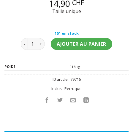
14,90
CHF
Taille unique
151 en stock
quantité de Perruque longue rousse à frange fem
AJOUTER AU PANIER
POIDS
018 kg
ID article :
79716
Inclus :
Perruque