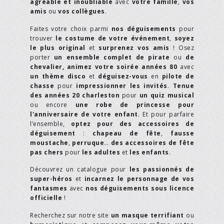
agréable et inoubliable
avec
votre famille
,
vos
amis
ou
vos collègues
.
Faites votre choix parmi
nos déguisements
pour
trouver
le costume de votre événement
,
soyez
le plus original
et
surprenez vos amis
! Osez
porter
un ensemble complet de pirate
ou
de
chevalier,
animez votre soirée années 80
avec
un thème disco
et
déguisez-vous
en
pilote de
chasse
pour
impressionner les invités
.
Tenue
des années 20 charleston
pour
un quiz musical
ou encore
une robe de princesse pour
l'anniversaire de votre enfant
. Et pour parfaire
l’ensemble,
optez pour des accessoires de
déguisement
:
chapeau de fête
,
fausse
moustache
,
perruque
…
des accessoires de fête
pas chers
pour
les adultes
et
les enfants
.
Découvrez un catalogue pour
les passionnés de
super-héros
et
incarnez le personnage de vos
fantasmes
avec
nos déguisements sous licence
officielle
!
Recherchez sur notre site
un masque terrifiant
ou