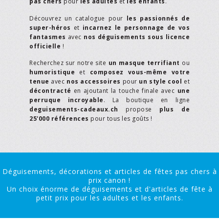
pas chers
pour
les adultes
et
les enfants
.
Découvrez un catalogue pour
les passionnés de
super-héros
et
incarnez le personnage de vos
fantasmes
avec
nos déguisements sous licence
officielle
!
Recherchez sur notre site
un masque terrifiant
ou
humoristique
et
composez vous-même votre
tenue
avec
nos accessoires
pour
un style cool
et
décontracté
en ajoutant la touche finale avec
une
perruque incroyable
. La boutique en ligne
deguisements-cadeaux.ch
propose
plus de
25'000 références
pour tous les goûts !
Déguisements, décorations et articles de fêtes pas chers à
prix canon !
Un choix énorme de déguisements et d'articles de fête à
petit prix pour les adultes et les enfants.