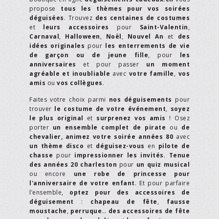
propose
tous les thèmes pour vos soirées
déguisées
. Trouvez
des centaines de costumes
et
leurs accessoires
pour
Saint-Valentin
,
Carnaval
,
Halloween
,
Noël
,
Nouvel An
et
des
idées originales
pour
les enterrements de vie
de garçon ou de jeune fille
, pour
les
anniversaires
et pour passer
un moment
agréable et inoubliable
avec
votre famille
,
vos
amis
ou
vos collègues
.
Faites votre choix parmi
nos déguisements
pour
trouver
le costume de votre événement
,
soyez
le plus original
et
surprenez vos amis
! Osez
porter
un ensemble complet de pirate
ou
de
chevalier,
animez votre soirée années 80
avec
un thème disco
et
déguisez-vous
en
pilote de
chasse
pour
impressionner les invités
.
Tenue
des années 20 charleston
pour
un quiz musical
ou encore
une robe de princesse pour
l'anniversaire de votre enfant
. Et pour parfaire
l’ensemble,
optez pour des accessoires de
déguisement
:
chapeau de fête
,
fausse
moustache
,
perruque
…
des accessoires de fête