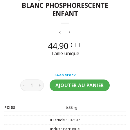
BLANC PHOSPHORESCENTE
ENFANT
44,90
CHF
Taille unique
34 en stock
quantité de Perruque couettes rouge et blanc pho
AJOUTER AU PANIER
POIDS
0.38 kg
ID article :
307197
Inclus :
Perruque