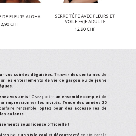
SERRE TÊTE AVEC FLEURS ET
 DE FLEURS ALOHA
VOILE EVJF ADULTE
12,90
CHF
12,90
CHF
ur vos soirées déguisées
. Trouvez
des centaines de
our
les enterrements de vie de garçon ou de jeune
lègues
.
enez vos amis
! Osez porter
un ensemble complet de
our
impressionner les invités
.
Tenue des années 20
parfaire l’ensemble,
optez pour des accessoires de
les enfants
.
isements sous licence officielle
!
oires
pour
un style cool
et
décontracté
en ajoutant la