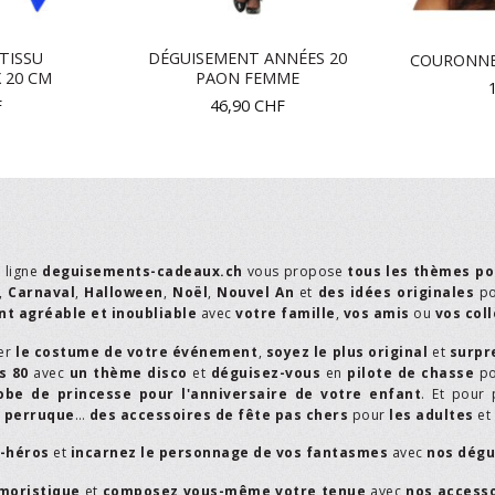
TISSU
DÉGUISEMENT ANNÉES 20
COURONNE
 20 CM
PAON FEMME
F
46,90
CHF
n ligne
deguisements-cadeaux.ch
vous propose
tous les thèmes po
,
Carnaval
,
Halloween
,
Noël
,
Nouvel An
et
des idées originales
p
t agréable et inoubliable
avec
votre famille
,
vos amis
ou
vos col
er
le costume de votre événement
,
soyez le plus original
et
surpr
s 80
avec
un thème disco
et
déguisez-vous
en
pilote de chasse
p
obe de princesse pour l'anniversaire de votre enfant
. Et pour 
,
perruque
…
des accessoires de fête pas chers
pour
les adultes
et
r-héros
et
incarnez le personnage de vos fantasmes
avec
nos dégu
moristique
et
composez vous-même votre tenue
avec
nos access