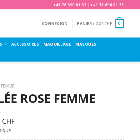
+41 76 390 81 33
|
+41 76 696 81 33
CONNEXION
PANIER /
0,00
CHF
0
S
ACCESSOIRES
MAQUILLAGE
MASQUES
FEMME
ÉE ROSE FEMME
0
CHF
nique