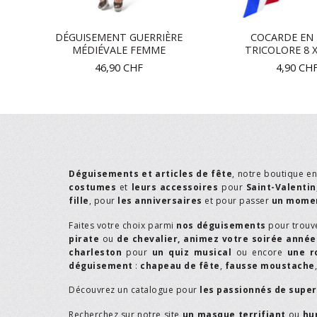
EL
DÉGUISEMENT GUERRIÈRE
COCARDE EN 
MÉDIÉVALE FEMME
TRICOLORE 8 X
46,90
CHF
4,90
CH
Déguisements et articles de fête
, notre boutique e
costumes
et
leurs accessoires
pour
Saint-Valentin
fille
, pour
les anniversaires
et pour passer
un momen
Faites votre choix parmi
nos déguisements
pour trouv
pirate
ou
de chevalier,
animez votre soirée année
charleston
pour
un quiz musical
ou encore
une r
déguisement
:
chapeau de fête
,
fausse moustache
Découvrez un catalogue pour
les passionnés de supe
Recherchez sur notre site
un masque terrifiant
ou
hu