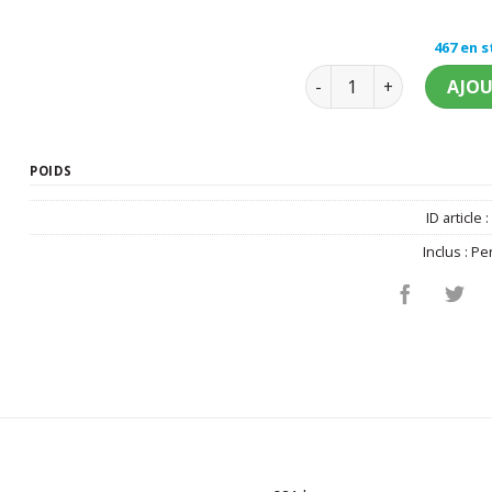
467 en 
quantité de Perruque 
AJOU
POIDS
ID article 
Inclus :
Pe