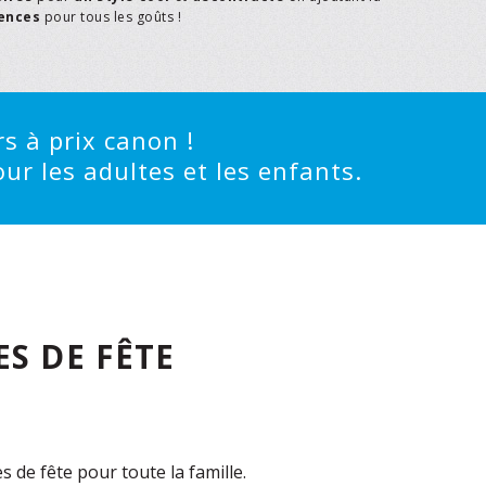
rences
pour tous les goûts !
s à prix canon !
ur les adultes et les enfants.
S DE FÊTE
de fête pour toute la famille.