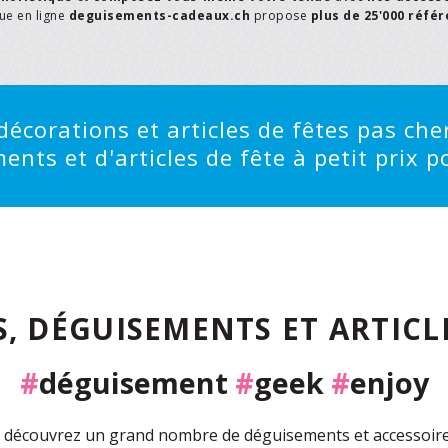
que en ligne
deguisements-cadeaux.ch
propose
plus de 25'000 réfé
écorations et articles de fêtes pas cher
ts et d'articles de fête à petit prix po
, DÉGUISEMENTS ET ARTICLE
#
déguisement
#
geek
#
enjoy
découvrez un grand nombre de déguisements et accessoires 