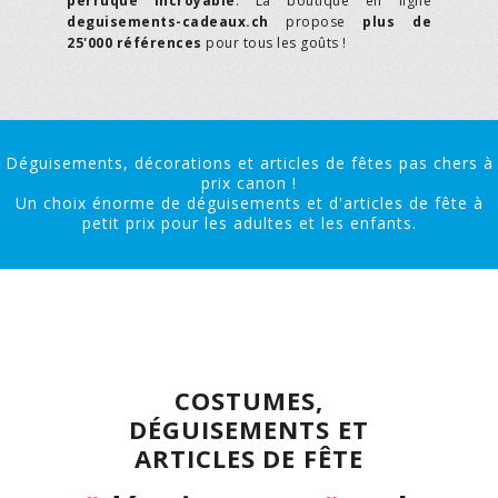
perruque incroyable
. La boutique en ligne
deguisements-cadeaux.ch
propose
plus de
25'000 références
pour tous les goûts !
Déguisements, décorations et articles de fêtes pas chers à
prix canon !
Un choix énorme de déguisements et d'articles de fête à
petit prix pour les adultes et les enfants.
COSTUMES,
DÉGUISEMENTS ET
ARTICLES DE FÊTE