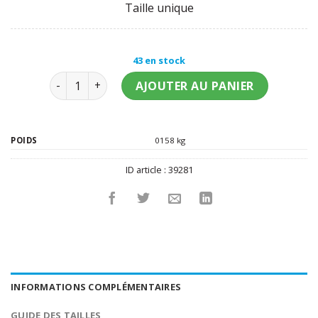
Taille unique
43 en stock
quantité de Perruque blonde de femme
AJOUTER AU PANIER
POIDS
0158 kg
ID article :
39281
INFORMATIONS COMPLÉMENTAIRES
GUIDE DES TAILLES