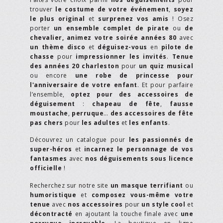
trouver
le costume de votre événement
,
soyez
le plus original
et
surprenez vos amis
! Osez
porter
un ensemble complet de pirate
ou
de
chevalier,
animez votre soirée années 80
avec
un thème disco
et
déguisez-vous
en
pilote de
chasse
pour
impressionner les invités
.
Tenue
des années 20 charleston
pour
un quiz musical
ou encore
une robe de princesse pour
l'anniversaire de votre enfant
. Et pour parfaire
l’ensemble,
optez pour des accessoires de
déguisement
:
chapeau de fête
,
fausse
moustache
,
perruque
…
des accessoires de fête
pas chers
pour
les adultes
et
les enfants
.
Découvrez un catalogue pour
les passionnés de
super-héros
et
incarnez le personnage de vos
fantasmes
avec
nos déguisements sous licence
officielle
!
Recherchez sur notre site
un masque terrifiant
ou
humoristique
et
composez vous-même votre
tenue
avec
nos accessoires
pour
un style cool
et
décontracté
en ajoutant la touche finale avec
une