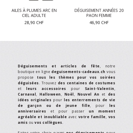
AILES À PLUMES ARC EN
DÉGUISEMENT ANNÉES 20
CIEL ADULTE
PAON FEMME
28,90
CHF
46,90
CHF
Déguisements et articles de fête
, notre
boutique en ligne
deguisements-cadeaux.ch
vous
propose
tous les thèmes pour vos soirées
déguisées
. Trouvez
des centaines de costumes
et
leurs accessoires
pour
Saint-Valentin
,
Carnaval
,
Halloween
,
Noël
,
Nouvel An
et
des
idées originales
pour
les enterrements de vie
de garçon ou de jeune fille
, pour
les
anniversaires
et pour passer
un moment
agréable et inoubliable
avec
votre famille
,
vos
amis
ou
vos collègues
.
Faites votre choix parmi
nos déguisements
pour