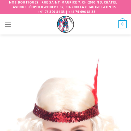
Skip
NOS BOUTIQUES :
RUE SAINT-MAURICE 7, CH-2000 NEUCHÂTEL
|
AVENUE LÉOPOLD-ROBERT 37, CH-2300 LA CHAUX-DE-FONDS
to
+41 76 390 81 33
|
+41 76 696 81 33
content
0