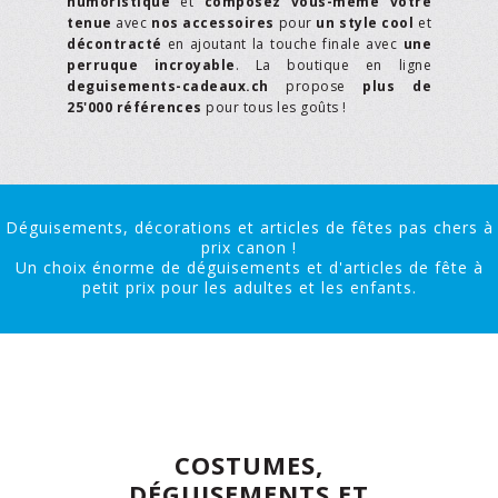
humoristique
et
composez vous-même votre
tenue
avec
nos accessoires
pour
un style cool
et
décontracté
en ajoutant la touche finale avec
une
perruque incroyable
. La boutique en ligne
deguisements-cadeaux.ch
propose
plus de
25'000 références
pour tous les goûts !
Déguisements, décorations et articles de fêtes pas chers à
prix canon !
Un choix énorme de déguisements et d'articles de fête à
petit prix pour les adultes et les enfants.
COSTUMES,
DÉGUISEMENTS ET