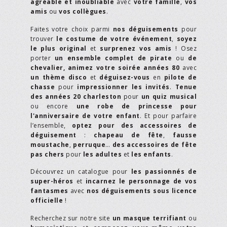
agréable et inoubliable
avec
votre famille
,
vos
amis
ou
vos collègues
.
Faites votre choix parmi
nos déguisements
pour
trouver
le costume de votre événement
,
soyez
le plus original
et
surprenez vos amis
! Osez
porter
un ensemble complet de pirate
ou
de
chevalier,
animez votre soirée années 80
avec
un thème disco
et
déguisez-vous
en
pilote de
chasse
pour
impressionner les invités
.
Tenue
des années 20 charleston
pour
un quiz musical
ou encore
une robe de princesse pour
l'anniversaire de votre enfant
. Et pour parfaire
l’ensemble,
optez pour des accessoires de
déguisement
:
chapeau de fête
,
fausse
moustache
,
perruque
…
des accessoires de fête
pas chers
pour
les adultes
et
les enfants
.
Découvrez un catalogue pour
les passionnés de
super-héros
et
incarnez le personnage de vos
fantasmes
avec
nos déguisements sous licence
officielle
!
Recherchez sur notre site
un masque terrifiant
ou