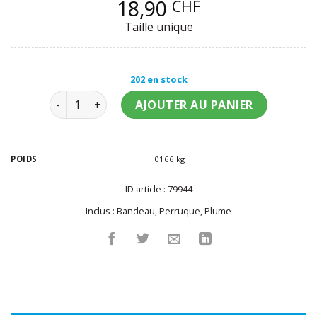
18,90
CHF
Taille unique
202 en stock
quantité de Perruque blonde charleston femme
AJOUTER AU PANIER
POIDS
0166 kg
ID article :
79944
Inclus :
Bandeau
,
Perruque
,
Plume