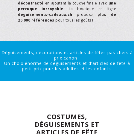
décontracté
en ajoutant la touche finale avec
une
perruque incroyable
. La boutique en ligne
deguisements-cadeaux.ch
propose
plus de
25'000 références
pour tous les goûts !
Déguisements, décorations et articles de fêtes pas chers à
prix canon !
Un choix énorme de déguisements et d'articles de fête à
petit prix pour les adultes et les enfants.
COSTUMES,
DÉGUISEMENTS ET
ARTICLES DE FÊTE