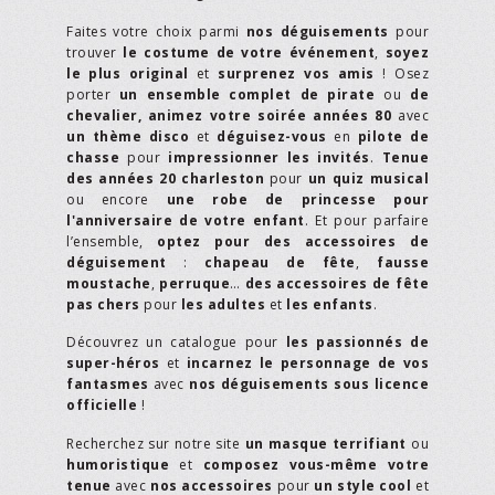
Faites votre choix parmi
nos déguisements
pour
trouver
le costume de votre événement
,
soyez
le plus original
et
surprenez vos amis
! Osez
porter
un ensemble complet de pirate
ou
de
chevalier,
animez votre soirée années 80
avec
un thème disco
et
déguisez-vous
en
pilote de
chasse
pour
impressionner les invités
.
Tenue
des années 20 charleston
pour
un quiz musical
ou encore
une robe de princesse pour
l'anniversaire de votre enfant
. Et pour parfaire
l’ensemble,
optez pour des accessoires de
déguisement
:
chapeau de fête
,
fausse
moustache
,
perruque
…
des accessoires de fête
pas chers
pour
les adultes
et
les enfants
.
Découvrez un catalogue pour
les passionnés de
super-héros
et
incarnez le personnage de vos
fantasmes
avec
nos déguisements sous licence
officielle
!
Recherchez sur notre site
un masque terrifiant
ou
humoristique
et
composez vous-même votre
tenue
avec
nos accessoires
pour
un style cool
et