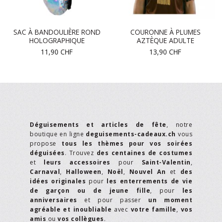
SAC À BANDOULIÈRE ROND
COURONNE À PLUMES
HOLOGRAPHIQUE
AZTÈQUE ADULTE
11,90
CHF
13,90
CHF
Déguisements et articles de fête
, notre
boutique en ligne
deguisements-cadeaux.ch
vous
propose
tous les thèmes pour vos soirées
déguisées
. Trouvez
des centaines de costumes
et
leurs accessoires
pour
Saint-Valentin
,
Carnaval
,
Halloween
,
Noël
,
Nouvel An
et
des
idées originales
pour
les enterrements de vie
de garçon ou de jeune fille
, pour
les
anniversaires
et pour passer
un moment
agréable et inoubliable
avec
votre famille
,
vos
amis
ou
vos collègues
.