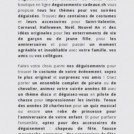
boutique en ligne
deguisements-cadeaux.ch
vous
propose
tous les thèmes pour vos soirées
déguisées
. Trouvez
des centaines de costumes
et
leurs accessoires
pour
Saint-Valentin
,
Carnaval
,
Halloween
,
Noël
,
Nouvel An
et
des
idées originales
pour
les enterrements de vie
de garçon ou de jeune fille
, pour
les
anniversaires
et pour passer
un moment
agréable et inoubliable
avec
votre famille
,
vos
amis
ou
vos collègues
.
Faites votre choix parmi
nos déguisements
pour
trouver
le costume de votre événement
,
soyez
le plus original
et
surprenez vos amis
! Osez
porter
un ensemble complet de pirate
ou
de
chevalier,
animez votre soirée années 80
avec
un thème disco
et
déguisez-vous
en
pilote de
chasse
pour
impressionner les invités
.
Tenue
des années 20 charleston
pour
un quiz musical
ou encore
une robe de princesse pour
l'anniversaire de votre enfant
. Et pour parfaire
l’ensemble,
optez pour des accessoires de
déguisement
:
chapeau de fête
,
fausse