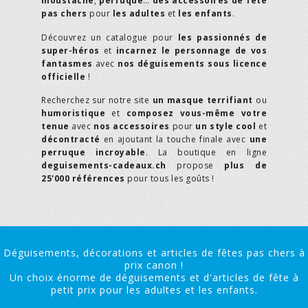
moustache
,
perruque
…
des accessoires de fête
pas chers
pour
les adultes
et
les enfants
.
Découvrez un catalogue pour
les passionnés de
super-héros
et
incarnez le personnage de vos
fantasmes
avec
nos déguisements sous licence
officielle
!
Recherchez sur notre site
un masque terrifiant
ou
humoristique
et
composez vous-même votre
tenue
avec
nos accessoires
pour
un style cool
et
décontracté
en ajoutant la touche finale avec
une
perruque incroyable
. La boutique en ligne
deguisements-cadeaux.ch
propose
plus de
25'000 références
pour tous les goûts !
Déguisements, décorations et articles de fêtes pas chers à
prix canon !
Un choix énorme de déguisements et d'articles de fête à
petit prix pour les adultes et les enfants.