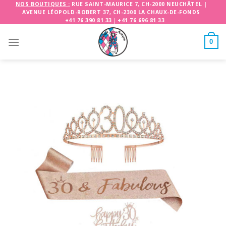
Skip
NOS BOUTIQUES :
RUE SAINT-MAURICE 7, CH-2000 NEUCHÂTEL
|
AVENUE LÉOPOLD-ROBERT 37, CH-2300 LA CHAUX-DE-FONDS
to
+41 76 390 81 33
|
+41 76 696 81 33
content
0