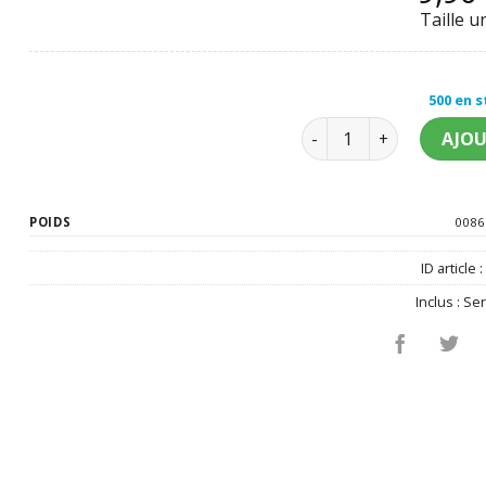
Taille u
500 en 
quantité de Mini chap
AJOU
POIDS
0086
ID article 
Inclus :
Ser