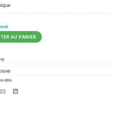
nique
stock
eau haut de forme noir femme
TER AU PANIER
 kg
:
36348
re-tête