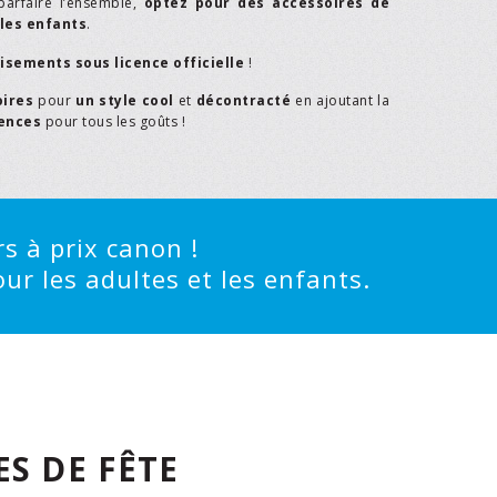
parfaire l’ensemble,
optez pour des accessoires de
les enfants
.
isements sous licence officielle
!
oires
pour
un style cool
et
décontracté
en ajoutant la
rences
pour tous les goûts !
s à prix canon !
ur les adultes et les enfants.
S DE FÊTE