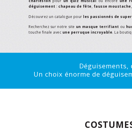
charleston
pour
un quiz musical
ou encore
une r
déguisement
:
chapeau de fête
,
fausse moustache
Découvrez un catalogue pour
les passionnés de supe
Recherchez sur notre site
un masque terrifiant
ou
hu
touche finale avec
une perruque incroyable
. La bouti
Déguisements, d
Un choix énorme de déguisemen
COSTUMES