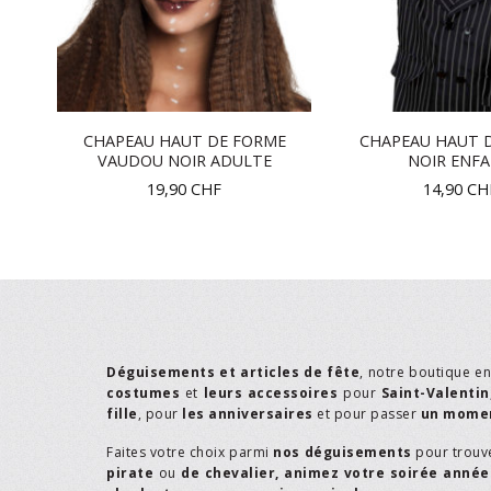
CHAPEAU HAUT DE FORME
CHAPEAU HAUT 
GE
VAUDOU NOIR ADULTE
NOIR ENF
19,90
CHF
14,90
CH
Déguisements et articles de fête
, notre boutique e
costumes
et
leurs accessoires
pour
Saint-Valentin
fille
, pour
les anniversaires
et pour passer
un momen
Faites votre choix parmi
nos déguisements
pour trouv
pirate
ou
de chevalier,
animez votre soirée année