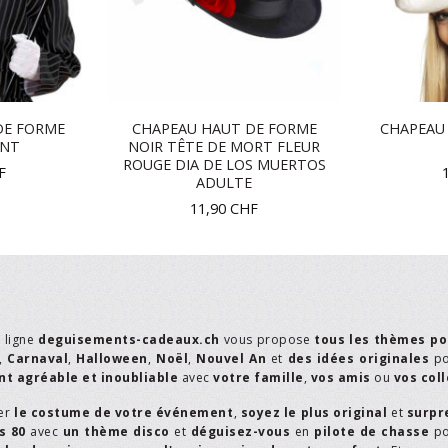
DE FORME
CHAPEAU HAUT DE FORME
CHAPEAU 
ANT
NOIR TÊTE DE MORT FLEUR
ROUGE DIA DE LOS MUERTOS
F
ADULTE
11,90
CHF
n ligne
deguisements-cadeaux.ch
vous propose
tous les thèmes po
,
Carnaval
,
Halloween
,
Noël
,
Nouvel An
et
des idées originales
p
t agréable et inoubliable
avec
votre famille
,
vos amis
ou
vos col
er
le costume de votre événement
,
soyez le plus original
et
surpr
s 80
avec
un thème disco
et
déguisez-vous
en
pilote de chasse
p