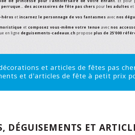
obe de princesse pour l'anniversaire de votre enfant
. Et pour 
,
perruque
…
des accessoires de fête pas chers
pour
les adultes
et
r-héros
et
incarnez le personnage de vos fantasmes
avec
nos dégu
moristique
et
composez vous-même votre tenue
avec
nos access
que en ligne
deguisements-cadeaux.ch
propose
plus de 25'000 réfé
écorations et articles de fêtes pas cher
ts et d'articles de fête à petit prix po
, DÉGUISEMENTS ET ARTICLE