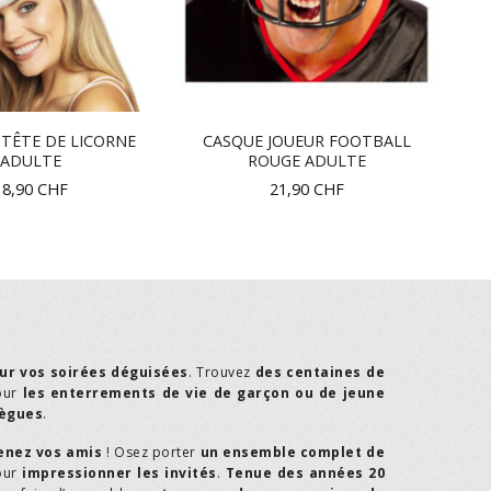
TÊTE DE LICORNE
CASQUE JOUEUR FOOTBALL
ADULTE
ROUGE ADULTE
18,90
CHF
21,90
CHF
ur vos soirées déguisées
. Trouvez
des centaines de
our
les enterrements de vie de garçon ou de jeune
lègues
.
enez vos amis
! Osez porter
un ensemble complet de
our
impressionner les invités
.
Tenue des années 20