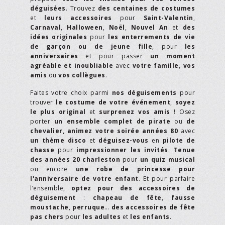
déguisées
. Trouvez
des centaines de costumes
et
leurs accessoires
pour
Saint-Valentin
,
Carnaval
,
Halloween
,
Noël
,
Nouvel An
et
des
idées originales
pour
les enterrements de vie
de garçon ou de jeune fille
, pour
les
anniversaires
et pour passer
un moment
agréable et inoubliable
avec
votre famille
,
vos
amis
ou
vos collègues
.
Faites votre choix parmi
nos déguisements
pour
trouver
le costume de votre événement
,
soyez
le plus original
et
surprenez vos amis
! Osez
porter
un ensemble complet de pirate
ou
de
chevalier,
animez votre soirée années 80
avec
un thème disco
et
déguisez-vous
en
pilote de
chasse
pour
impressionner les invités
.
Tenue
des années 20 charleston
pour
un quiz musical
ou encore
une robe de princesse pour
l'anniversaire de votre enfant
. Et pour parfaire
l’ensemble,
optez pour des accessoires de
déguisement
:
chapeau de fête
,
fausse
moustache
,
perruque
…
des accessoires de fête
pas chers
pour
les adultes
et
les enfants
.