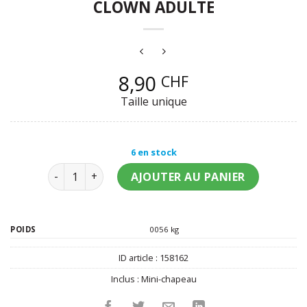
CLOWN ADULTE
8,90
CHF
Taille unique
6 en stock
quantité de Mini chapeau haut de forme clown adul
AJOUTER AU PANIER
POIDS
0056 kg
ID article :
158162
Inclus :
Mini-chapeau