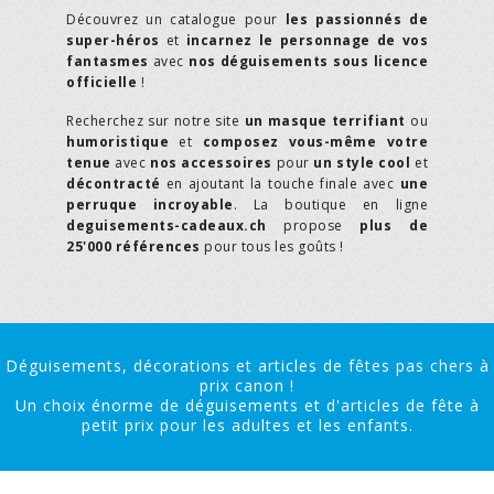
Découvrez un catalogue pour
les passionnés de
super-héros
et
incarnez le personnage de vos
fantasmes
avec
nos déguisements sous licence
officielle
!
Recherchez sur notre site
un masque terrifiant
ou
humoristique
et
composez vous-même votre
tenue
avec
nos accessoires
pour
un style cool
et
décontracté
en ajoutant la touche finale avec
une
perruque incroyable
. La boutique en ligne
deguisements-cadeaux.ch
propose
plus de
25'000 références
pour tous les goûts !
Déguisements, décorations et articles de fêtes pas chers à
prix canon !
Un choix énorme de déguisements et d'articles de fête à
petit prix pour les adultes et les enfants.