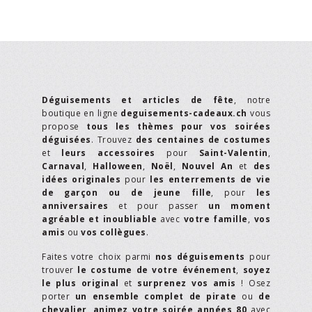
Déguisements et articles de fête
, notre
boutique en ligne
deguisements-cadeaux.ch
vous
propose
tous les thèmes pour vos soirées
déguisées
. Trouvez
des centaines de costumes
et
leurs accessoires
pour
Saint-Valentin
,
Carnaval
,
Halloween
,
Noël
,
Nouvel An
et
des
idées originales
pour
les enterrements de vie
de garçon ou de jeune fille
, pour
les
anniversaires
et pour passer
un moment
agréable et inoubliable
avec
votre famille
,
vos
amis
ou
vos collègues
.
Faites votre choix parmi
nos déguisements
pour
trouver
le costume de votre événement
,
soyez
le plus original
et
surprenez vos amis
! Osez
porter
un ensemble complet de pirate
ou
de
chevalier,
animez votre soirée années 80
avec