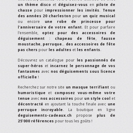
un thème disco
et
déguisez-vous
en
pilote de
chasse
pour
impressionner les invités
.
Tenue
des années 20 charleston
pour
un quiz musical
ou encore
une robe de princesse pour
l'anniversaire de votre enfant
. Et pour parfaire
l’ensemble,
optez pour des accessoires de
déguisement
:
chapeau de fête
,
fausse
moustache
,
perruque
…
des accessoires de fête
pas chers
pour
les adultes
et
les enfants
.
Découvrez un catalogue pour
les passionnés de
super-héros
et
incarnez le personnage de vos
fantasmes
avec
nos déguisements sous licence
officielle
!
Recherchez sur notre site
un masque terrifiant
ou
humoristique
et
composez vous-même votre
tenue
avec
nos accessoires
pour
un style cool
et
décontracté
en ajoutant la touche finale avec
une
perruque incroyable
. La boutique en ligne
deguisements-cadeaux.ch
propose
plus de
25'000 références
pour tous les goûts !