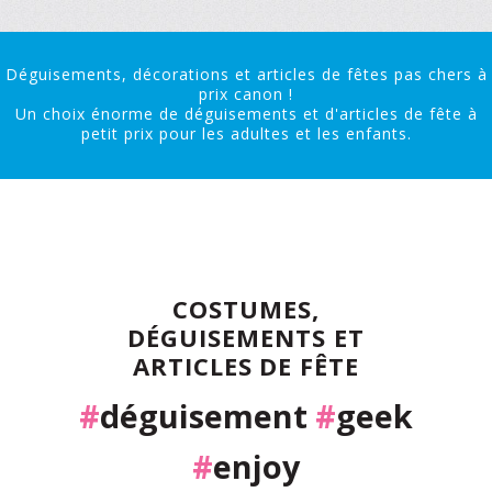
Déguisements, décorations et articles de fêtes pas chers à
prix canon !
Un choix énorme de déguisements et d'articles de fête à
petit prix pour les adultes et les enfants.
COSTUMES,
DÉGUISEMENTS ET
ARTICLES DE FÊTE
#
déguisement
#
geek
#
enjoy