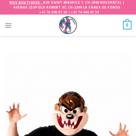
Skip
NOS BOUTIQUES :
RUE SAINT-MAURICE 7, CH-2000 NEUCHÂTEL
|
AVENUE LÉOPOLD-ROBERT 37, CH-2300 LA CHAUX-DE-FONDS
to
+41 76 390 81 33
|
+41 76 696 81 33
content
0