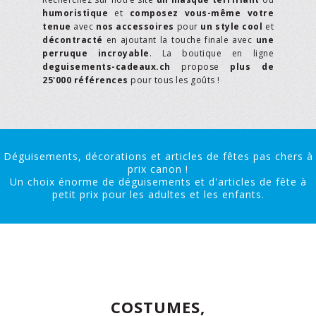
humoristique
et
composez vous-même votre
tenue
avec
nos accessoires
pour
un style cool
et
décontracté
en ajoutant la touche finale avec
une
perruque incroyable
. La boutique en ligne
deguisements-cadeaux.ch
propose
plus de
25'000 références
pour tous les goûts !
Déguisements, décorations et articles de fêtes pas chers à
prix canon !
Un choix énorme de déguisements et d'articles de fête à
petit prix pour les adultes et les enfants.
COSTUMES,