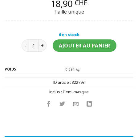
18,90
CHF
Taille unique
6 en stock
quantité de Masque Taz - Looney Tunes adulte
AJOUTER AU PANIER
POIDS
0.094 kg
ID article :
322793
Inclus :
Demi-masque