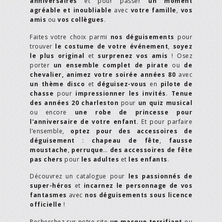
anniversaires
et pour passer
un moment
agréable et inoubliable
avec
votre famille
,
vos
amis
ou
vos collègues
.
Faites votre choix parmi
nos déguisements
pour
trouver
le costume de votre événement
,
soyez
le plus original
et
surprenez vos amis
! Osez
porter
un ensemble complet de pirate
ou
de
chevalier,
animez votre soirée années 80
avec
un thème disco
et
déguisez-vous
en
pilote de
chasse
pour
impressionner les invités
.
Tenue
des années 20 charleston
pour
un quiz musical
ou encore
une robe de princesse pour
l'anniversaire de votre enfant
. Et pour parfaire
l’ensemble,
optez pour des accessoires de
déguisement
:
chapeau de fête
,
fausse
moustache
,
perruque
…
des accessoires de fête
pas chers
pour
les adultes
et
les enfants
.
Découvrez un catalogue pour
les passionnés de
super-héros
et
incarnez le personnage de vos
fantasmes
avec
nos déguisements sous licence
officielle
!
Recherchez sur notre site
un masque terrifiant
ou